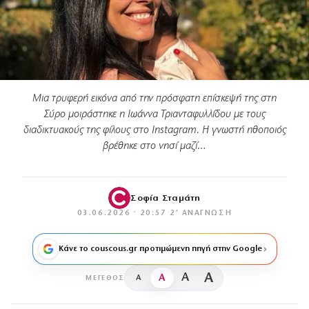
Μια τρυφερή εικόνα από την πρόσφατη επίσκεψή της στη
Σύρο μοιράστηκε η Ιωάννα Τριανταφυλλίδου με τους
διαδικτυακούς της φίλους στο Instagram. Η γνωστή ηθοποιός
βρέθηκε στο νησί μαζί…
Σοφία Σταμάτη
03.06.2026 · 20:57
·
2′ ΑΝΆΓΝΩΣΗ
Κάνε το couscous.gr προτιμώμενη πηγή στην Google
A
A
A
A
ΜΈΓΕΘΟΣ