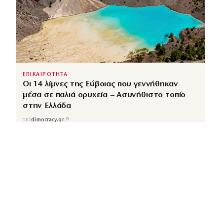
ΕΠΙΚΑΙΡΟΤΗΤΑ
Οι 14 λίμνες της Εύβοιας που γεννήθηκαν
μέσα σε παλιά ορυχεία – Ασυνήθιστο τοπίο
στην Ελλάδα
↗
από
dimocracy.gr
COUSCOUS
Εδώ τα λέμε όλα. Χωρίς ρετούς.