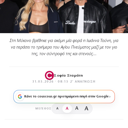
Στη Μύκονο βρέθηκε για ακόμη μία φορά η Ιωάννα Τούνη, για
να περάσει το τριήμερο του Αγίου Πνεύματος μαζί με τον γιο
της, τον σύντροφό της και στενούς…
Σοφία Σταμάτη
31.05.2026 · 08:15
·
2′ ΑΝΆΓΝΩΣΗ
Κάνε το couscous.gr προτιμώμενη πηγή στην Google
A
A
A
A
ΜΈΓΕΘΟΣ