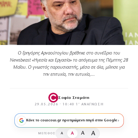
Ο Γρηγόρης Αρναούτογλου βρέθηκε στο συνέδριο του
Newsbeast «Ηγεσία και Εργασία» το απόγευμα της Πέμπτης 28
Μαΐου. Ο γνωστός παρουσιαστής, μέσα σε όλα, μίλησε για
την επιτυχία, την ευτυχία,…
Σοφία Σταμάτη
29.05.2026 · 10:40
·
1′ ΑΝΆΓΝΩΣΗ
Κάνε το couscous.gr προτιμώμενη πηγή στην Google
A
A
A
A
ΜΈΓΕΘΟΣ