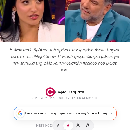
Η Αναστασία βρέθηκε καλεσμένη στον Γρηγόρη Αρναούτογλου
και στο The 2Night Show. Η νεαρή τραγουδίστρια μίλησε για
την επιτυχία της, αλλά και την δύσκολη περίοδο που βίωσε
πριν…
Σοφία Σταμάτη
02.06.2026 · 08:22
·
1′ ΑΝΆΓΝΩΣΗ
Κάνε το couscous.gr προτιμώμενη πηγή στην Google
A
A
A
A
ΜΈΓΕΘΟΣ