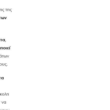
ης της
των
ατα
,
ποιεί
μάτων
ους.
τα
σκολη
 να