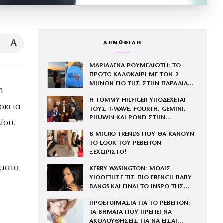
A
ΔΗΜΟΦΙΛΗ
ΜΑΡΙΑΛΕΝΑ ΡΟΥΜΕΛΙΩΤΗ: ΤΟ
ΠΡΩΤΟ ΚΑΛΟΚΑΙΡΙ ΜΕ ΤΟΝ 2
ΜΗΝΩΝ ΓΙΟ ΤΗΣ ΣΤΗΝ ΠΑΡΑΛΙΑ
η
ΚΑΙ ΤΟ ΤΡΥΦΕΡΟ ΒΙΝΤΕΟ
Η TOMMY HILFIGER ΥΠΟΔΕΧΕΤΑΙ
ρκεια
ΤΟΥΣ Τ-WAVE, FOURTH, GEMINI,
PHUWIN ΚΑΙ POND ΣΤΗΝ
ίου.
ΟΙΚΟΓΕΝΕΙΑ ΤΟΥ BRAND
8 MICRO TRENDS ΠΟΥ ΘΑ ΚΑΝΟΥΝ
ΤΟ LOOK ΤΟΥ ΡΕΒΕΓΙΟΝ
ΞΕΧΩΡΙΣΤΟ!
ήματα
KERRY WASINGTON: ΜΟΛΙΣ
ΥΙΟΘΕΤΗΣΕ ΤΙΣ ΠΙΟ FRENCH BABY
BANGS ΚΑΙ ΕΙΝΑΙ ΤΟ INSPO ΤΗΣ
ΧΡΟΝΙΑΣ
ΠΡΟΕΤΟΙΜΑΣΙΑ ΓΙΑ ΤΟ ΡΕΒΕΓΙΟΝ:
ΤΑ ΒΗΜΑΤΑ ΠΟΥ ΠΡΕΠΕΙ ΝΑ
ΑΚΟΛΟΥΘΗΣΕΙΣ ΓΙΑ ΝΑ ΕΙΣΑΙ