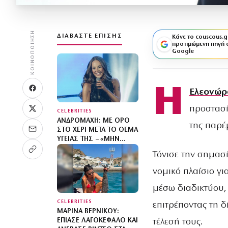
ΚΟΙΝΟΠΟΊΗΣΗ
ΔΙΑΒΆΣΤΕ ΕΠΊΣΗΣ
Κάνε το couscous.g
προτιμώμενη πηγή 
Google
Η
Ελεονώρ
προστασί
CELEBRITIES
ΑΝΔΡΟΜΆΧΗ: ΜΕ ΟΡΌ
της παρέ
ΣΤΟ ΧΈΡΙ ΜΕΤΆ ΤΟ ΘΈΜΑ
ΥΓΕΊΑΣ ΤΗΣ – «ΜΗΝ
ΑΝΗΣΥΧΕΊΤΕ, ΤΟ ‘ΧΩ»
Τόνισε την σημασί
νομικό πλαίσιο γι
μέσω διαδικτύου, 
CELEBRITIES
επιτρέποντας τη δ
ΜΑΡΊΝΑ ΒΕΡΝΊΚΟΥ:
τέλεσή τους.
ΈΠΙΑΣΕ ΛΑΓΟΚΈΦΑΛΟ ΚΑΙ