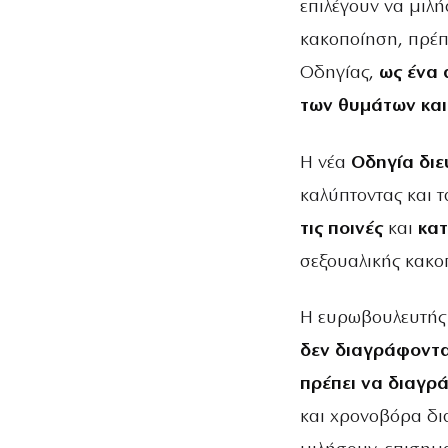
επιλέγουν να μιλή
κακοποίηση, πρέπ
Οδηγίας,
ως ένα 
των θυμάτων και
Η νέα
Οδηγία
διε
καλύπτοντας και 
τις ποινές
και
κα
σεξουαλικής κακοπ
Η ευρωβουλευτής 
δεν διαγράφοντα
πρέπει να διαγρ
και χρονοβόρα δι