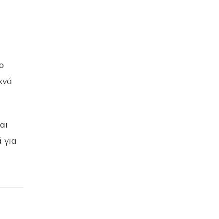
ο
χνά
αι
ά για