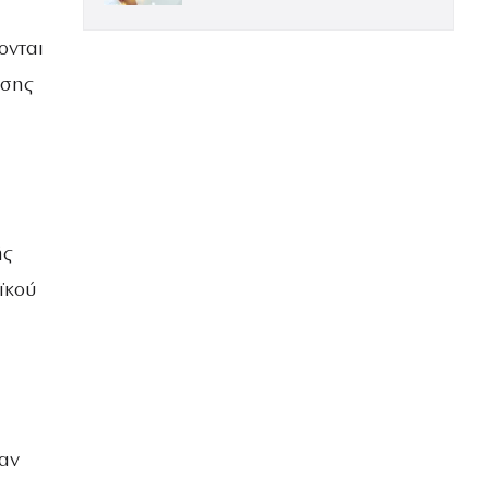
ΕΝΤΥΠΩΣΙΑΚΗ ΤΗΝ ΠΙΟ ΛΑΜΠΕΡΗ
ΒΡΑΔΙΑ ΤΟΥ ΧΡΟΝΟΥ
ονται
ωσης
ής
ϊκού
αν