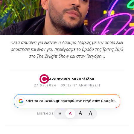
Όσα σημαίνει για εκείνον η Λάουρα Νάργες με την οποία έχει
αποκτήσει και έναν γιο, περιέγραψε το βράδυ της Τρίτης 26/5
στο The 2Night Show και στον Γρηγόρη…
Αναστασία Μιχαηλίδου
27.05.2026 · 09:15
·
1′ ΑΝΆΓΝΩΣΗ
Κάνε το couscous.gr προτιμώμενη πηγή στην Google
A
A
A
A
ΜΈΓΕΘΟΣ