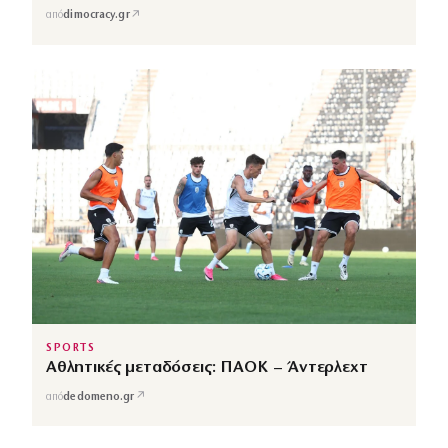
↗
από
dimocracy.gr
SPORTS
Αθλητικές μεταδόσεις: ΠΑΟΚ – Άντερλεχτ
↗
από
dedomeno.gr