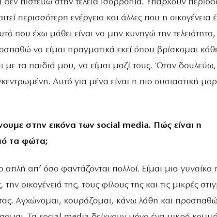
τι δεν πιστεύω στην τέλεια ισορροπία. Υπάρχουν περίοδ
ιτεί περισσότερη ενέργεια και άλλες που η οικογένεια έ
υτό που έχω μάθει είναι να μην κυνηγώ την τελειότητα,
οσπαθώ να είμαι πραγματικά εκεί όπου βρίσκομαι κάθ
ι με τα παιδιά μου, να είμαι μαζί τους. Όταν δουλεύω,
γκεντρωμένη. Αυτό για μένα είναι η πιο ουσιαστική μο
ουμε στην εικόνα των social media. Πώς είναι η
πό τα φώτα;
 απλή απ’ όσο φαντάζονται πολλοί. Είμαι μια γυναίκα
, την οικογένειά της, τους φίλους της και τις μικρές στι
τας. Αγχώνομαι, κουράζομαι, κάνω λάθη και προσπαθ