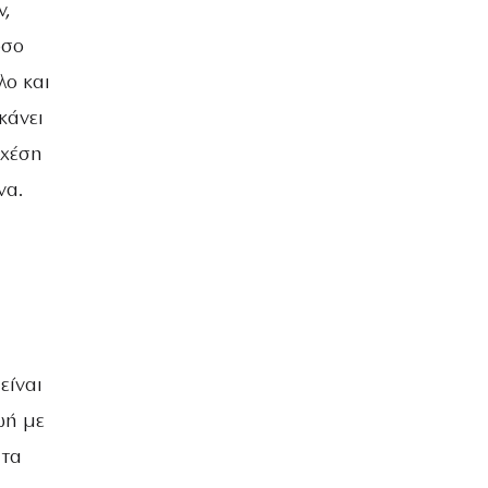
ν,
όσο
λο και
κάνει
σχέση
να.
είναι
ωή με
 τα