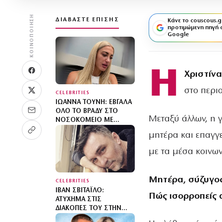
ΚΟΙΝΟΠΟΊΗΣΗ
ΔΙΑΒΆΣΤΕ ΕΠΊΣΗΣ
Κάνε το couscous.g
προτιμώμενη πηγή 
Google
Η
Χριστίν
στο περιο
CELEBRITIES
ΙΩΆΝΝΑ ΤΟΎΝΗ: ΈΒΓΑΛΑ
ΌΛΟ ΤΟ ΒΡΆΔΥ ΣΤΟ
Μεταξύ άλλων, η γ
ΝΟΣΟΚΟΜΕΊΟ ΜΕ
ΟΡΟΎΣ ΚΑΙ ΑΝΤΙΒΙΏΣΕΙΣ
μητέρα και επαγγ
με τα μέσα κοινων
Μητέρα, σύζυγος,
CELEBRITIES
ΙΒΆΝ ΣΒΙΤΆΙΛΟ:
Πώς ισορροπείς 
ΑΤΎΧΗΜΑ ΣΤΙΣ
ΔΙΑΚΟΠΈΣ ΤΟΥ ΣΤΗΝ
ΚΈΡΚΥΡΑ