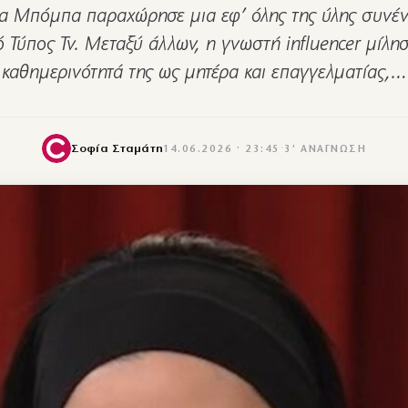
να Μπόμπα παραχώρησε μια εφ’ όλης της ύλης συνέν
ό Τύπος Tv. Μεταξύ άλλων, η γνωστή influencer μίλησ
καθημερινότητά της ως μητέρα και επαγγελματίας,…
Σοφία Σταμάτη
14.06.2026 · 23:45
·
3′ ΑΝΆΓΝΩΣΗ