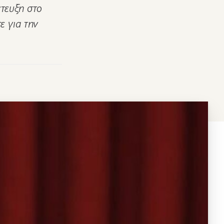
τευξη στο
ε για την