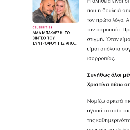
Η αλήθεια είναι ό
που η δουλειά απα
τον πρώτο λόγο. Α
CELEBRITIES
την παρουσία. Πρ
ΛΊΛΑ ΜΠΑΚΛΈΣΗ: ΤΟ
ΒΊΝΤΕΟ ΤΟΥ
στιγμή. Όταν είμα
ΣΥΝΤΡΌΦΟΥ ΤΗΣ ΑΠΌ
είμαι απόλυτα συ
ΤΟ ΜΑΙΕΥΤΉΡΙΟ ΓΙΑ ΤΟΝ
ΕΡΧΟΜΌ ΤΟΥ ΓΙΟΥ ΤΟΥΣ
ισορροπίας.
– «ΚΆΠΟΥ ΕΚΕΊ ΘΑ ΕΊΜΑΙ
ΚΑΙ ΘΑ ΣΕ ΧΑΖΕΎΩ»
Συνήθως όλοι μέν
Χριστίνα πίσω α
Νομίζω αρκετά πιο
αγαπά το σπίτι της
της καθημερινότη