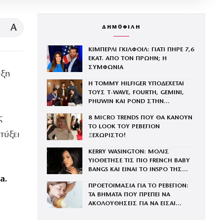
A
ΔΗΜΟΦΙΛΗ
ΚΙΜΠΕΡΛΙ ΓΚΙΛΦΟΙΛ: ΓΙΑΤΙ ΠΗΡΕ 7,6
ΕΚΑΤ. ΑΠΟ ΤΟΝ ΠΡΩΗΝ; Η
ΣΥΜΦΩΝΙΑ
υξη
Η TOMMY HILFIGER ΥΠΟΔΕΧΕΤΑΙ
ΤΟΥΣ Τ-WAVE, FOURTH, GEMINI,
PHUWIN ΚΑΙ POND ΣΤΗΝ
ΟΙΚΟΓΕΝΕΙΑ ΤΟΥ BRAND
ς
8 MICRO TRENDS ΠΟΥ ΘΑ ΚΑΝΟΥΝ
ΤΟ LOOK ΤΟΥ ΡΕΒΕΓΙΟΝ
τύξει
ΞΕΧΩΡΙΣΤΟ!
KERRY WASINGTON: ΜΟΛΙΣ
ΥΙΟΘΕΤΗΣΕ ΤΙΣ ΠΙΟ FRENCH BABY
BANGS ΚΑΙ ΕΙΝΑΙ ΤΟ INSPO ΤΗΣ
a.
ΧΡΟΝΙΑΣ
ΠΡΟΕΤΟΙΜΑΣΙΑ ΓΙΑ ΤΟ ΡΕΒΕΓΙΟΝ:
ΤΑ ΒΗΜΑΤΑ ΠΟΥ ΠΡΕΠΕΙ ΝΑ
ΑΚΟΛΟΥΘΗΣΕΙΣ ΓΙΑ ΝΑ ΕΙΣΑΙ
ΕΝΤΥΠΩΣΙΑΚΗ ΤΗΝ ΠΙΟ ΛΑΜΠΕΡΗ