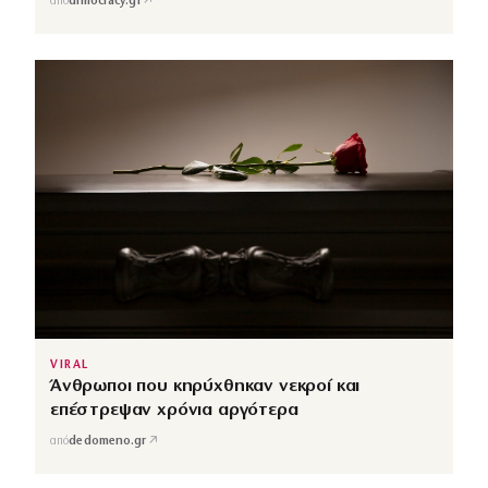
↗
από
dimocracy.gr
VIRAL
Άνθρωποι που κηρύχθηκαν νεκροί και
επέστρεψαν χρόνια αργότερα
↗
από
dedomeno.gr