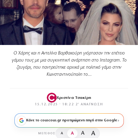
Ο Χάρης και η Αντελίνα Βαρθακούρη γιόρτασαν την επέτειο
γάμου τους με μια συγκινητική ανάρτηση στο Instagram. Το
ζευγάρι, που παντρεύτηκε αρχικά με πολιτικό γάμο στην
Κωνσταντινούπολη το…
Χριστίνα Τσακίρη
15.12.2025 · 18:22
·
2′ ΑΝΆΓΝΩΣΗ
Κάνε το couscous.gr προτιμώμενη πηγή στην Google
A
A
A
A
ΜΈΓΕΘΟΣ