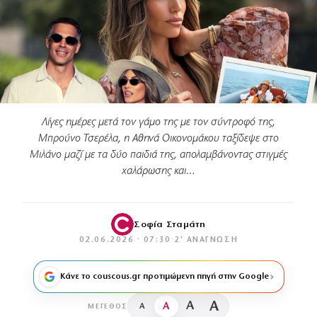
Λίγες ημέρες μετά τον γάμο της με τον σύντροφό της,
Μπρούνο Τσερέλα, η Αθηνά Οικονομάκου ταξίδεψε στο
Μιλάνο μαζί με τα δύο παιδιά της, απολαμβάνοντας στιγμές
χαλάρωσης και…
Σοφία Σταμάτη
02.06.2026 · 07:30
·
2′ ΑΝΆΓΝΩΣΗ
Κάνε το couscous.gr προτιμώμενη πηγή στην Google
A
A
A
A
ΜΈΓΕΘΟΣ