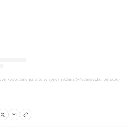
ευση κοινοποιήθηκε από το χρήστη Athina (@athinao1konomakou)