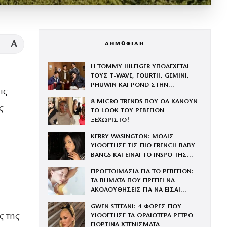
A
ΔΗΜΟΦΙΛΗ
Η TOMMY HILFIGER ΥΠΟΔΕΧΕΤΑΙ
ΤΟΥΣ Τ-WAVE, FOURTH, GEMINI,
PHUWIN ΚΑΙ POND ΣΤΗΝ
ις
ΟΙΚΟΓΕΝΕΙΑ ΤΟΥ BRAND
8 MICRO TRENDS ΠΟΥ ΘΑ ΚΑΝΟΥΝ
ς
ΤΟ LOOK ΤΟΥ ΡΕΒΕΓΙΟΝ
ΞΕΧΩΡΙΣΤΟ!
KERRY WASINGTON: ΜΟΛΙΣ
ΥΙΟΘΕΤΗΣΕ ΤΙΣ ΠΙΟ FRENCH BABY
BANGS ΚΑΙ ΕΙΝΑΙ ΤΟ INSPO ΤΗΣ
ΧΡΟΝΙΑΣ
ΠΡΟΕΤΟΙΜΑΣΙΑ ΓΙΑ ΤΟ ΡΕΒΕΓΙΟΝ:
ΤΑ ΒΗΜΑΤΑ ΠΟΥ ΠΡΕΠΕΙ ΝΑ
ΑΚΟΛΟΥΘΗΣΕΙΣ ΓΙΑ ΝΑ ΕΙΣΑΙ
ΕΝΤΥΠΩΣΙΑΚΗ ΤΗΝ ΠΙΟ ΛΑΜΠΕΡΗ
GWEN STEFANI: 4 ΦΟΡΕΣ ΠΟΥ
ΒΡΑΔΙΑ ΤΟΥ ΧΡΟΝΟΥ
ς της
ΥΙΟΘΕΤΗΣΕ ΤΑ ΩΡΑΙΟΤΕΡΑ ΡΕΤΡΟ
ΓΙΟΡΤΙΝΑ ΧΤΕΝΙΣΜΑΤΑ