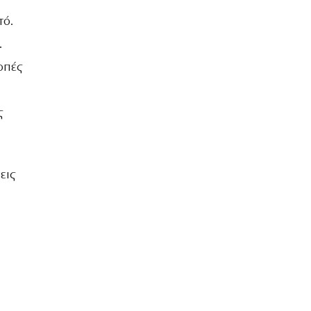
τό.
.
οπές
ς
εις