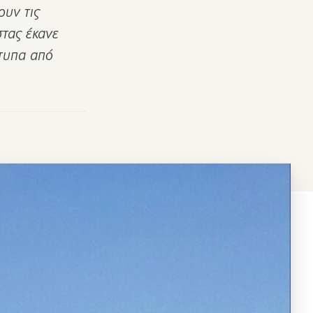
υν τις
τας έκανε
ότυπα από