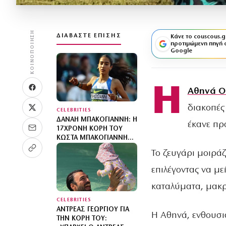
ΚΟΙΝΟΠΟΊΗΣΗ
ΔΙΑΒΆΣΤΕ ΕΠΊΣΗΣ
Κάνε το couscous.g
προτιμώμενη πηγή 
Google
Η
Αθηνά Ο
διακοπές
CELEBRITIES
ΔΑΝΆΗ ΜΠΑΚΟΓΙΆΝΝΗ: Η
έκανε πρ
17ΧΡΟΝΗ ΚΌΡΗ ΤΟΥ
ΚΏΣΤΑ ΜΠΑΚΟΓΙΆΝΝΗ
ΈΚΑΝΕ ΠΑΝΕΛΛΉΝΙΟ
Το ζευγάρι μοιράζ
ΡΕΚΌΡ
επιλέγοντας να με
καταλύματα, μακρ
CELEBRITIES
ΑΝΤΡΈΑΣ ΓΕΩΡΓΊΟΥ ΓΙΑ
Η Αθηνά, ενθουσια
ΤΗΝ ΚΌΡΗ ΤΟΥ: