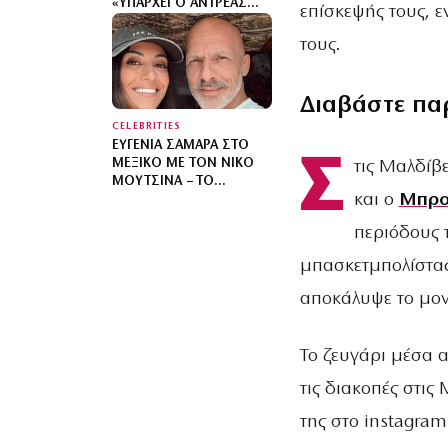
«ΥΠΆΡΧΕΙ Ο ΑΝΤΡΈΑΣ
επίσκεψής τους, ε
ΠΡΙΝ ΑΠΌ ΤΟ ΜΩΡΌ ΚΑΙ
Ο ΑΝΤΡΈΑΣ ΜΕΤΆ ΑΠΌ
τους.
ΑΥΤΌ – ΈΘΕΣΑ ΆΛΛΕΣ
ΠΡΟΤΕΡΑΙΌΤΗΤΕΣ»
Διαβάστε πα
CELEBRITIES
ΕΥΓΕΝΊΑ ΣΑΜΑΡΆ ΣΤΟ
Σ
ΜΕΞΙΚΌ ΜΕ ΤΟΝ ΝΊΚΟ
τις Μαλδίβε
ΜΟΥΤΣΙΝΆ – ΤΟ
και ο
Μπρο
ΚΑΛΟΚΑΙΡΙΝΌ ΤΑΞΊΔΙ
ΤΟΥΣ
περιόδους 
μπασκετμπολίστας
αποκάλυψε το μον
Το ζευγάρι μέσα α
τις διακοπές στις
της στο instagram 