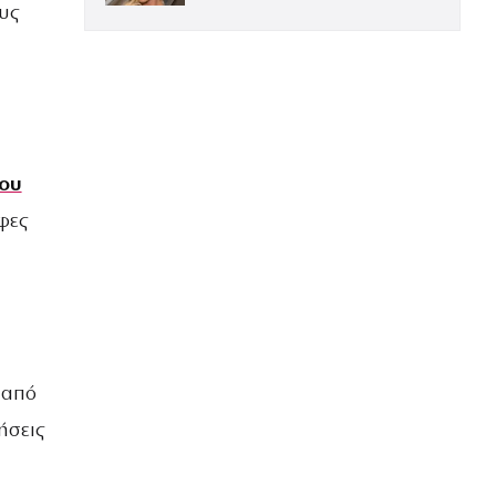
υς
ου
φες
 από
ήσεις