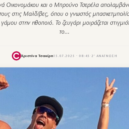
νά Οικονομάκου και ο Μπρούνο Τσερέλα απολαμβάνο
τους στις Μαλδίβες, όπου ο γνωστός μπασκετμπολίσ
γάμου στην ηθοποιό. Το ζευγάρι μοιράζεται στιγμι
το…
Χριστίνα Τσακίρη
15.07.2025 · 08:45
·
2′ ΑΝΆΓΝΩΣΗ