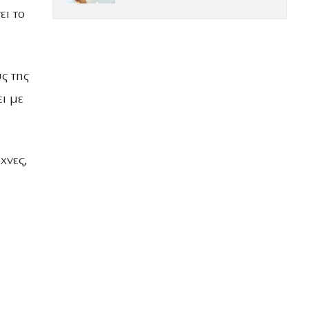
ΕΝΤΥΠΩΣΙΑΚΗ ΤΗΝ ΠΙΟ ΛΑΜΠΕΡΗ
ει το
ΒΡΑΔΙΑ ΤΟΥ ΧΡΟΝΟΥ
ς της
ει με
χνες,