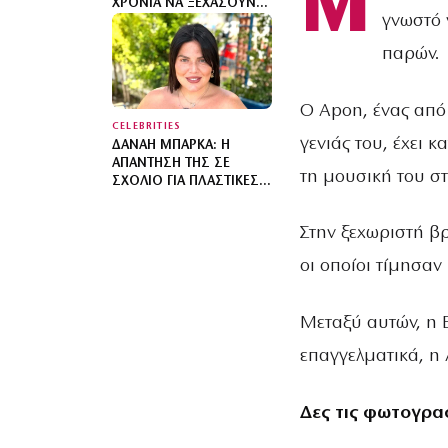
Μ
ΧΡΌΝΙΑ ΝΑ ΞΕΧΆΣΟΥΝ
γνωστό 
ΌΤΙ ΈΓΡΑΨΑ ΤΟ MY
NUMBER ONE
παρών.
Ο Apon, ένας από
CELEBRITIES
γενιάς του, έχει κ
ΔΑΝΆΗ ΜΠΆΡΚΑ: Η
ΑΠΆΝΤΗΣΉ ΤΗΣ ΣΕ
τη μουσική του στι
ΣΧΌΛΙΟ ΓΙΑ ΠΛΑΣΤΙΚΈΣ
ΕΠΕΜΒΆΣΕΙΣ – «ΈΤΣΙ
ΣΥΝΤΗΡΕΊΣ ΤΈΤΟΙΟ ΈΡΓΟ
Στην ξεχωριστή βρ
ΤΈΧΝΗΣ»
οι οποίοι τίμησαν
Μεταξύ αυτών, η 
επαγγελματικά, η 
Δες τις φωτογρα