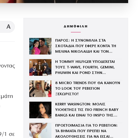
A
ΔΗΜΟΦΙΛΗ
ΠΑΡΟΣ: Η ΣΥΝΟΜΙΛΙΑ ΣΤΑ
ΣΚΟΤΑΔΙΑ ΠΟΥ ΕΦΕΡΕ ΚΟΝΤΑ ΤΗ
ΜΕΛΙΝΑ ΝΙΚΟΛΑΙΔΗ ΚΑΙ ΤΟΝ
ΜΑΣΤΟΡΑ
Η TOMMY HILFIGER ΥΠΟΔΕΧΕΤΑΙ
νοντας
ΤΟΥΣ Τ-WAVE, FOURTH, GEMINI,
PHUWIN ΚΑΙ POND ΣΤΗΝ
ΟΙΚΟΓΕΝΕΙΑ ΤΟΥ BRAND
8 MICRO TRENDS ΠΟΥ ΘΑ ΚΑΝΟΥΝ
ΤΟ LOOK ΤΟΥ ΡΕΒΕΓΙΟΝ
ΞΕΧΩΡΙΣΤΟ!
εμάτη
KERRY WASINGTON: ΜΟΛΙΣ
υ
ΥΙΟΘΕΤΗΣΕ ΤΙΣ ΠΙΟ FRENCH BABY
BANGS ΚΑΙ ΕΙΝΑΙ ΤΟ INSPO ΤΗΣ
ΧΡΟΝΙΑΣ
ΠΡΟΕΤΟΙΜΑΣΙΑ ΓΙΑ ΤΟ ΡΕΒΕΓΙΟΝ:
ΤΑ ΒΗΜΑΤΑ ΠΟΥ ΠΡΕΠΕΙ ΝΑ
9/1 σε
ΑΚΟΛΟΥΘΗΣΕΙΣ ΓΙΑ ΝΑ ΕΙΣΑΙ