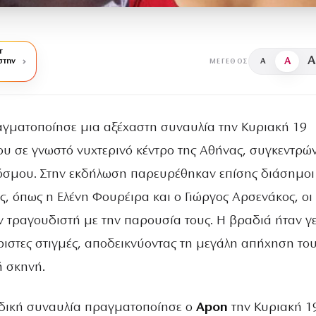
r
A
A
στην
A
ΜΈΓΕΘΟΣ
γματοποίησε μια αξέχαστη συναυλία την Κυριακή 19
ου σε γνωστό νυχτερινό κέντρο της Αθήνας, συγκεντρώ
όσμου. Στην εκδήλωση παρευρέθηκαν επίσης διάσημοι
ες, όπως η Ελένη Φουρέιρα και ο Γιώργος Αρσενάκος, οι
ον τραγουδιστή με την παρουσία τους. Η βραδιά ήταν γ
ριστες στιγμές, αποδεικνύοντας τη μεγάλη απήχηση το
 σκηνή.
δική συναυλία πραγματοποίησε ο
Apon
την Κυριακή 1