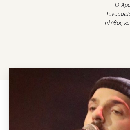
Ο Apo
Ιανουαρί
πλήθος κό