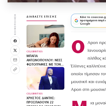
ΚΟΙΝΟΠΟΊΗΣΗ
ΔΙΑΒΆΣΤΕ ΕΠΊΣΗΣ
Κάνε το couscous.g
προτιμώμενη πηγή 
Google
Ο
Apon πρα
Ιανουαρί
CELEBRITIES
ΜΠΆΓΙΑ
πλήθος κ
ΑΝΤΩΝΟΠΟΎΛΟΥ: ΝΈΕΣ
ΦΩΤΟΓΡΑΦΊΕΣ ΜΕ ΤΟΝ
Έλληνες καλλιτέχν
ΓΙΟ ΤΗΣ – «ΔΕΝ ΉΞΕΡΑ
ΌΤΙ ΜΠΟΡΕΊΣ ΝΑ
οποίοι τίμησαν τ
ΕΡΩΤΕΥΤΕΊΣ ΤΌΣΟ ΠΟΛΎ
μουσική και ευχά
ΤΙΣ ΠΙΟ ΑΠΛΈΣ ΣΤΙΓΜΈΣ»
Apon στη μουσική
CELEBRITIES
ΧΡΉΣΤΟΣ ΔΆΝΤΗΣ:
ια μονα
ΠΡΟΣΠΑΘΟΎΝ 22