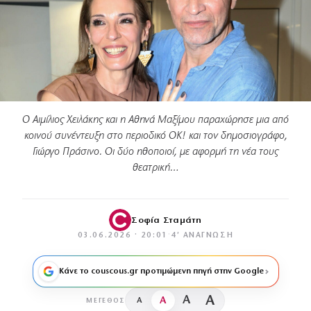
Ο Αιμίλιος Χειλάκης και η Αθηνά Μαξίμου παραχώρησε μια από
κοινού συνέντευξη στο περιοδικό ΟΚ! και τον δημοσιογράφο,
Γιώργο Πράσινο. Οι δύο ηθοποιοί, με αφορμή τη νέα τους
θεατρική…
Σοφία Σταμάτη
03.06.2026 · 20:01
·
4′ ΑΝΆΓΝΩΣΗ
Κάνε το couscous.gr προτιμώμενη πηγή στην Google
A
A
A
A
ΜΈΓΕΘΟΣ