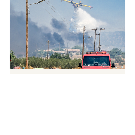
ΠΟΛΙΤΙΚΗ
Φωτιά στην Αττικοβοιωτία: Τουρνάς, δεν
κατάφεραν να κάνουν ρίψεις 51 εναέρια μέσα
↗
από
dimocracy.gr