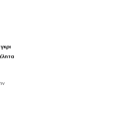
γκρι
μέλητα
ην