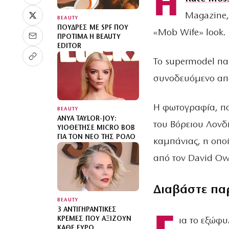
Η
Magazine,
BEAUTY
ΠΟΎΔΡΕΣ ΜΕ SPF ΠΟΥ
«Mob Wife» look.
ΠΡΟΤΙΜΆ Η BEAUTY
EDITOR
Το supermodel πα
συνοδευόμενο από
Η φωτογραφία, πο
BEAUTY
ANYA TAYLOR-JOY:
του Βόρειου Λονδ
ΥΙΟΘΈΤΗΣΕ MICRO BOB
ΓΙΑ ΤΟΝ ΝΈΟ ΤΗΣ ΡΌΛΟ
καμπάνιας, η οπο
από τον David Ow
Διαβάστε πα
BEAUTY
3 ΑΝΤΙΓΗΡΑΝΤΙΚΈΣ
ΚΡΈΜΕΣ ΠΟΥ ΑΞΊΖΟΥΝ
ια το εξώφυ
ΚΆΘΕ ΕΥΡΏ