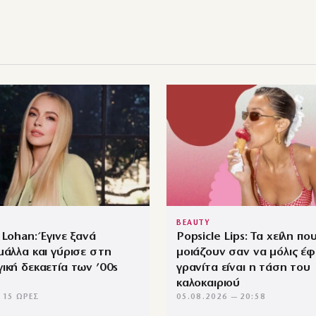
BEAUTY
 Lohan: Έγινε ξανά
Popsicle Lips: Τα χείλη πο
μάλλα και γύρισε στη
μοιάζουν σαν να μόλις έφ
ική δεκαετία των ’00s
γρανίτα είναι η τάση του
καλοκαιριού
 15 ΏΡΕΣ
05.08.2026 — 20:58