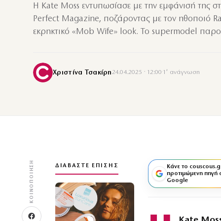
Η Kate Moss εντυπωσίασε με την εμφάνισή της σ
Perfect Magazine, ποζάροντας με τον ηθοποιό Ra
εκρηκτικό «Mob Wife» look. Το supermodel παρ
Χριστίνα Τσακίρη
24.04.2025 · 12:00
·
1′ ανάγνωση
ΚΟΙΝΟΠΟΊΗΣΗ
ΔΙΑΒΆΣΤΕ ΕΠΊΣΗΣ
Κάνε το couscous.g
προτιμώμενη πηγή 
Google
Kate Mos