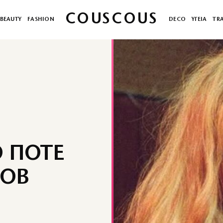
COUSCOUS
BEAUTY
FASHION
DECO
ΥΓΕΙΑ
TR
Ο ΠΟΤΕ
MOB