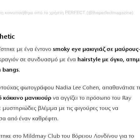
υση κοινοποιήθηκε από το χρήστη PERFECT (@theperfectmagazine)
hetic
ίστηκε με ένα έντονο
smoky eye μακιγιάζ σε μαύρους-
κραγιόν σε συνδυασμό με ένα
hairstyle με όγκο, ατη
n bangs
.
ντούχας φωτογράφου Nadia Lee Cohen, απαθανάτισε τ
 κόκκινο μανικιούρ
να αγγίζει το πρόσωπο του Ray
ε μυστηριώδες βλέμμα με τις φιγούρες τους να
σα από έναν καθρέφτη.
τηκε στο Mildmay Club του Βόρειου Λονδίνου για το