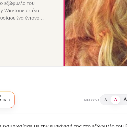
το εξώφυλλο του
y Winstone σε ένα
ουσίασε ένα έντονο…
r
A
A
στην
A
ΜΈΓΕΘΟΣ
s
εντυπωσίασε με την εμφάνισή της στο εξώφυλλο του P