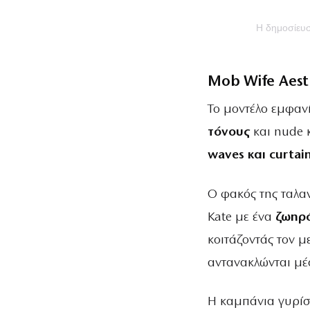
Η δημοσίε
Mob Wife Aest
Το μοντέλο εμφαν
τόνους
και nude 
waves και curtai
Ο φακός της ταλα
Κate με ένα
ζωηρό
κοιτάζοντάς τον μ
αντανακλώνται μέ
Η καμπάνια γυρίσ