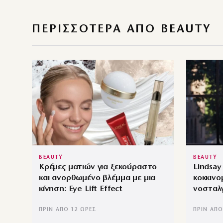
ΠΕΡΙΣΣΌΤΕΡΑ ΑΠΌ BEAUTY
BEAUTY
BEAUTY
Κρέμες ματιών για ξεκούραστο
Lindsay
και ανορθωμένο βλέμμα με μια
κοκκινο
κίνηση: Eye Lift Effect
νοσταλγ
ΠΡΙΝ ΑΠΌ 12 ΏΡΕΣ
ΠΡΙΝ ΑΠΌ