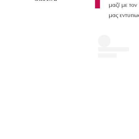
Γ
μαζί με τον
μας εντυπω