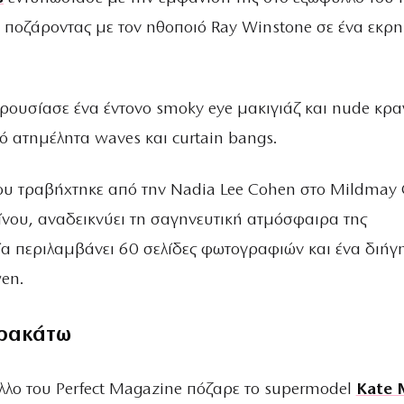
 ποζάροντας με τον ηθοποιό Ray Winstone σε ένα εκρη
ρουσίασε ένα έντονο smoky eye μακιγιάζ και nude κραγ
 ατημέλητα waves και curtain bangs.
υ τραβήχτηκε από την Nadia Lee Cohen στο Mildmay 
ίνου, αναδεικνύει τη σαγηνευτική ατμόσφαιρα της
ία περιλαμβάνει 60 σελίδες φωτογραφιών και ένα διή
en.
ρακάτω
λλο του Perfect Magazine πόζαρε το supermodel
Kate 