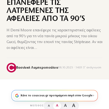
ΕΠΑΝΕΦΕΡΕ ΤΙΣ
ΛΑΤΡΕΜΕΝΕΣ ΤΗΣ
ΑΦΕΛΕΙΕΣ ΑΠΟ ΤΑ 90’S
Η Demi Moore επανέφερε τις χαρακτηριστικές αφέλειες
από τα 90’s για τη νέα ταινία μικρού μήκους του οίκου
Gucci, θυμίζοντας την εποχή της ταινίας Striptease. Αν και
οι αφέλειες είναι…
Βασιλική Λυμπεροπούλου
08.10.2025 · 14:01
·
3′ ανάγνωση
Κάνε το couscous.gr προτιμώμενη πηγή στην Google
A
A
A
A
ΜΈΓΕΘΟΣ