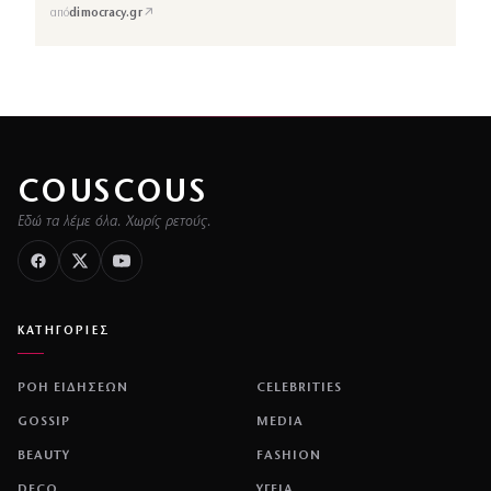
↗
από
dimocracy.gr
COUSCOUS
Εδώ τα λέμε όλα. Χωρίς ρετούς.
ΚΑΤΗΓΟΡΙΕΣ
ΡΟΗ ΕΙΔΗΣΕΩΝ
CELEBRITIES
GOSSIP
MEDIA
BEAUTY
FASHION
DECO
ΥΓΕΙΑ