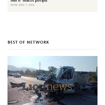
mix n’ match μοτίβα
ΠΡΙΝ ΑΠΌ 1 ΏΡΑ
BEST OF NETWORK