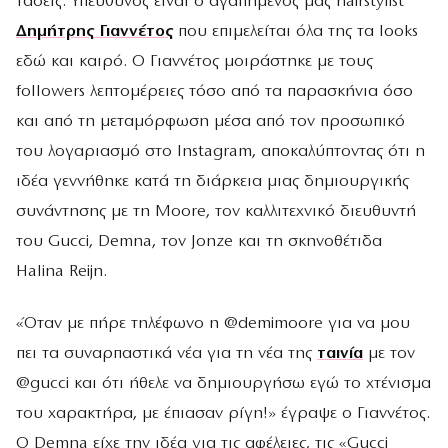
τάσεις. Υπεύθυνος είναι ο αγαπημένος μας hairstylist
Δημήτρης Γιαννέτος
που επιμελείται όλα της τα looks
εδώ και καιρό. Ο Γιαννέτος μοιράστηκε με τους
followers λεπτομέρειες τόσο από τα παρασκήνια όσο
και από τη μεταμόρφωση μέσα από τον προσωπικό
του λογαριασμό στο Instagram, αποκαλύπτοντας ότι η
ιδέα γεννήθηκε κατά τη διάρκεια μιας δημιουργικής
συνάντησης με τη Moore, τον καλλιτεχνικό διευθυντή
του Gucci, Demna, τον Jonze και τη σκηνοθέτιδα
Halina Reijn.
«Όταν με πήρε τηλέφωνο η @demimoore για να μου
πει τα συναρπαστικά νέα για τη νέα της
ταινία
με τον
@gucci και ότι ήθελε να δημιουργήσω εγώ το χτένισμα
του χαρακτήρα, με έπιασαν ρίγη!» έγραψε ο Γιαννέτος.
Ο Demna είχε την ιδέα για τις αφέλειες, τις «Gucci