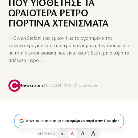
ΠΟΥ ΥΙΟΘΕΤΗΣΕ ΤΑ
ΩΡΑΙΟΤΕΡΑ ΡΕΤΡΟ
ΓΙΟΡΤΙΝΑ ΧΤΕΝΙΣΜΑΤΑ
Η Gwen Stefani έχει εμμονή με το αγαπημένο της
κόκκινο κραγιόν και τα ρετρό χτενίσματα. Την έχουμε δει
με τα πιο εντυπωσιακά που είναι χωρίς δεύτερη σκέψη το
απόλυτο inspo…
Newsroom
24.12.2024 · 08:01
·
2′ ανάγνωση
Κάνε το couscous.gr προτιμώμενη πηγή στην Google
A
A
A
A
ΜΈΓΕΘΟΣ