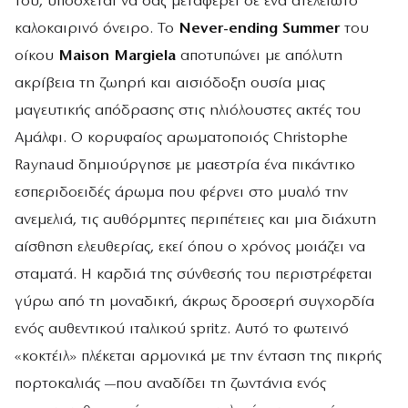
του, υπόσχεται να σας μεταφέρει σε ένα ατελείωτο
καλοκαιρινό όνειρο. Το
Never-ending Summer
του
οίκου
Maison Margiela
αποτυπώνει με απόλυτη
ακρίβεια τη ζωηρή και αισιόδοξη ουσία μιας
μαγευτικής απόδρασης στις ηλιόλουστες ακτές του
Αμάλφι. Ο κορυφαίος αρωματοποιός Christophe
Raynaud δημιούργησε με μαεστρία ένα πικάντικο
εσπεριδοειδές άρωμα που φέρνει στο μυαλό την
ανεμελιά, τις αυθόρμητες περιπέτειες και μια διάχυτη
αίσθηση ελευθερίας, εκεί όπου ο χρόνος μοιάζει να
σταματά. Η καρδιά της σύνθεσής του περιστρέφεται
γύρω από τη μοναδική, άκρως δροσερή συγχορδία
ενός αυθεντικού ιταλικού spritz. Αυτό το φωτεινό
«κοκτέιλ» πλέκεται αρμονικά με την ένταση της πικρής
πορτοκαλιάς —που αναδίδει τη ζωντάνια ενός