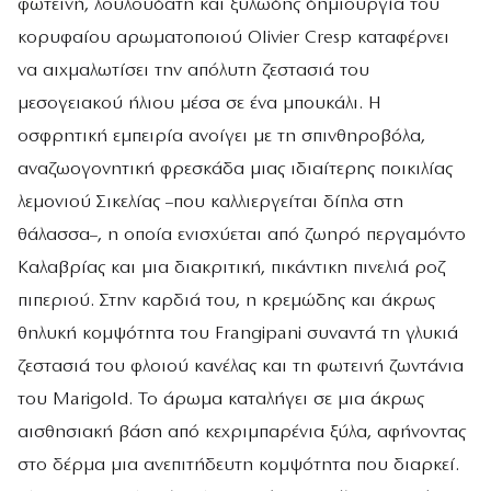
φωτεινή, λουλουδάτη και ξυλώδης δημιουργία του
κορυφαίου αρωματοποιού Olivier Cresp καταφέρνει
να αιχμαλωτίσει την απόλυτη ζεστασιά του
μεσογειακού ήλιου μέσα σε ένα μπουκάλι. Η
οσφρητική εμπειρία ανοίγει με τη σπινθηροβόλα,
αναζωογονητική φρεσκάδα μιας ιδιαίτερης ποικιλίας
λεμονιού Σικελίας –που καλλιεργείται δίπλα στη
θάλασσα–, η οποία ενισχύεται από ζωηρό περγαμόντο
Καλαβρίας και μια διακριτική, πικάντικη πινελιά ροζ
πιπεριού. Στην καρδιά του, η κρεμώδης και άκρως
θηλυκή κομψότητα του Frangipani συναντά τη γλυκιά
ζεστασιά του φλοιού κανέλας και τη φωτεινή ζωντάνια
του Marigold. Το άρωμα καταλήγει σε μια άκρως
αισθησιακή βάση από κεχριμπαρένια ξύλα, αφήνοντας
στο δέρμα μια ανεπιτήδευτη κομψότητα που διαρκεί.