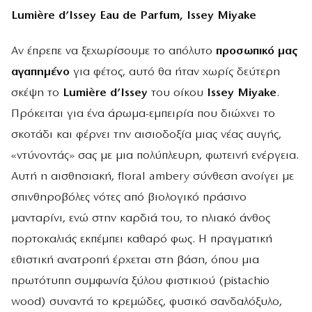
Lumière d’Issey Eau de Parfum, Issey Miyake
Αν έπρεπε να ξεχωρίσουμε το απόλυτο
προσωπικό μας
αγαπημένο
για φέτος, αυτό θα ήταν χωρίς δεύτερη
σκέψη το
Lumière d’Issey
του οίκου
Issey Miyake
.
Πρόκειται για ένα άρωμα-εμπειρία που διώχνει το
σκοτάδι και φέρνει την αισιοδοξία μιας νέας αυγής,
«ντύνοντάς» σας με μια πολύπλευρη, φωτεινή ενέργεια.
Αυτή η αισθησιακή, floral ambery σύνθεση ανοίγει με
σπινθηροβόλες νότες από βιολογικό πράσινο
μανταρίνι, ενώ στην καρδιά του, το ηλιακό άνθος
πορτοκαλιάς εκπέμπει καθαρό φως. Η πραγματική
εθιστική ανατροπή έρχεται στη βάση, όπου μια
πρωτότυπη συμφωνία ξύλου φιστικιού (pistachio
wood) συναντά το κρεμώδες, φυσικό σανδαλόξυλο,