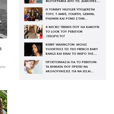
ΦΩΤΟΓΡΑΦΙΑ ΑΠΟ ΤΙΣ ΔΙΑΚΟΠΕΣ
ΣΤΗ ΣΑΝΤΟΡΙΝΗ ΜΕ ΤΑ ΤΡΙΑ ΤΟΥΣ
Η TOMMY HILFIGER ΥΠΟΔΕΧΕΤΑΙ
ΠΑΙΔΙΑ
ΤΟΥΣ Τ-WAVE, FOURTH, GEMINI,
PHUWIN ΚΑΙ POND ΣΤΗΝ
ΟΙΚΟΓΕΝΕΙΑ ΤΟΥ BRAND
8 MICRO TRENDS ΠΟΥ ΘΑ ΚΑΝΟΥΝ
ΤΟ LOOK ΤΟΥ ΡΕΒΕΓΙΟΝ
ΞΕΧΩΡΙΣΤΟ!
KERRY WASINGTON: ΜΟΛΙΣ
Ι
ΥΙΟΘΕΤΗΣΕ ΤΙΣ ΠΙΟ FRENCH BABY
BANGS ΚΑΙ ΕΙΝΑΙ ΤΟ INSPO ΤΗΣ
ΧΡΟΝΙΑΣ
ΠΡΟΕΤΟΙΜΑΣΙΑ ΓΙΑ ΤΟ ΡΕΒΕΓΙΟΝ:
ΤΑ ΒΗΜΑΤΑ ΠΟΥ ΠΡΕΠΕΙ ΝΑ
νολο
ΑΚΟΛΟΥΘΗΣΕΙΣ ΓΙΑ ΝΑ ΕΙΣΑΙ
ΕΝΤΥΠΩΣΙΑΚΗ ΤΗΝ ΠΙΟ ΛΑΜΠΕΡΗ
ΒΡΑΔΙΑ ΤΟΥ ΧΡΟΝΟΥ