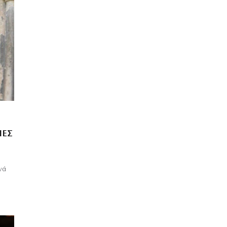
ΝΕΣ
νά