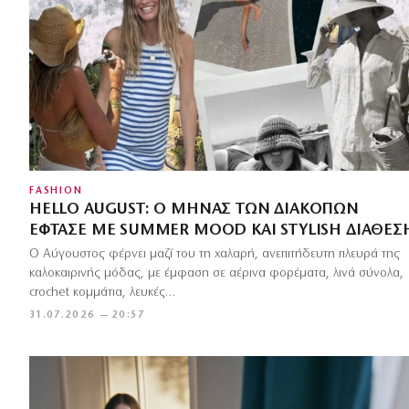
FASHION
HELLO AUGUST: Ο ΜΉΝΑΣ ΤΩΝ ΔΙΑΚΟΠΏΝ
ΈΦΤΑΣΕ ΜΕ SUMMER MOOD ΚΑΙ STYLISH ΔΙΆΘΕΣ
Ο Αύγουστος φέρνει μαζί του τη χαλαρή, ανεπιτήδευτη πλευρά της
καλοκαιρινής μόδας, με έμφαση σε αέρινα φορέματα, λινά σύνολα,
crochet κομμάτια, λευκές…
31.07.2026 — 20:57