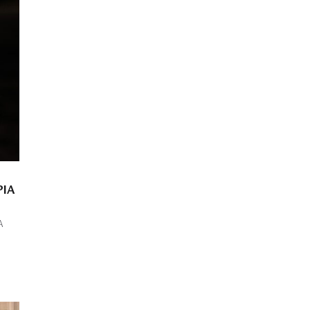
ΡΊΑ
A