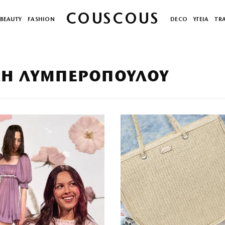
COUSCOUS
BEAUTY
FASHION
DECO
ΥΓΕΙΑ
TR
ΙΚΉ ΛΥΜΠΕΡΟΠΟΎΛΟΥ