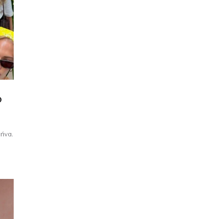
Ο
μήνα.