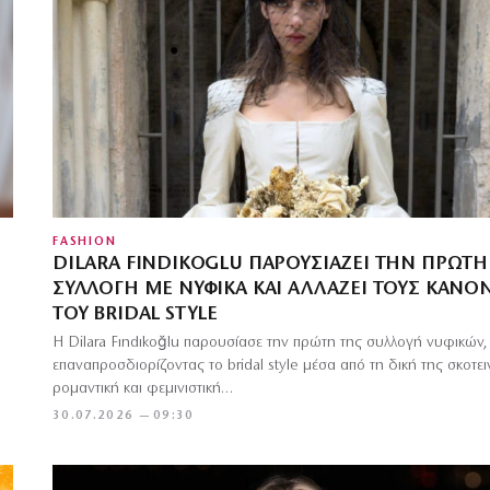
FASHION
DILARA FINDIKOGLU ΠΑΡΟΥΣΙΆΖΕΙ ΤΗΝ ΠΡΏΤΗ
ΣΥΛΛΟΓΉ ΜΕ ΝΥΦΙΚΆ ΚΑΙ ΑΛΛΆΖΕΙ ΤΟΥΣ ΚΑΝΌ
ΤΟΥ BRIDAL STYLE
Η Dilara Fındıkoğlu παρουσίασε την πρώτη της συλλογή νυφικών,
επαναπροσδιορίζοντας το bridal style μέσα από τη δική της σκοτει
ρομαντική και φεμινιστική…
30.07.2026 — 09:30