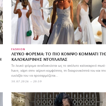
FASHION
ΛΕΥΚΌ ΦΌΡΕΜΑ: ΤΟ ΠΙΟ ΚΟΜΨΌ ΚΟΜΜΆΤΙ ΤΗ
Η
ΚΑΛΟΚΑΙΡΙΝΉΣ ΝΤΟΥΛΆΠΑΣ
Το λευκό φόρεμα αναδεικνύεται ως το απόλυτο καλοκαιρινό must-
have, χάρη στην αέρινη κομψότητα, τη διαχρονικότητά του και την
ευελιξία του να προσαρμόζεται…
30.07.2026 — 20:59