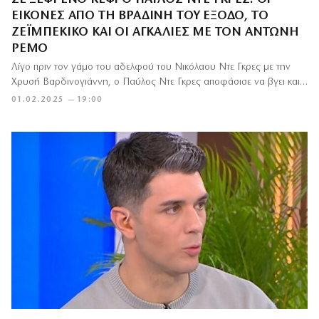
ΕΙΚΌΝΕΣ ΑΠΌ ΤΗ ΒΡΑΔΙΝΉ ΤΟΥ ΈΞΟΔΟ, ΤΟ
ΖΕΪΜΠΈΚΙΚΟ ΚΑΙ ΟΙ ΑΓΚΑΛΙΈΣ ΜΕ ΤΟΝ ΑΝΤΏΝΗ
ΡΈΜΟ
Λίγο πριν τον γάμο του αδελφού του Νικόλαου Ντε Γκρες με την
Χρυσή Βαρδινογιάννη, ο Παύλος Ντε Γκρες αποφάσισε να βγει και…
01.02.2025 — 19:00