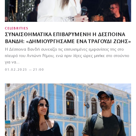
CELEBRITIES
ΣΥΝΑΙΣΘΗΜΑΤΙΚΆ ΕΠΙΒΑΡΥΜΈΝΗ Η ΔΈΣΠΟΙΝΑ
ΒΑΝΔΉ: «ΔΗΜΙΟΥΡΓΉΣΑΜΕ ΈΝΑ ΤΡΑΓΟΎΔΙ ΖΩΉΣ»
Η Δέσποινα Βανδή συνεχίζει τις επιτυχημένες εμφανίσεις της στο
πλευρό του Αντώνη Ρέμου, ενώ πριν λίγες ώρες μπήκε στο στούντιο
για να…
01.02.2025 — 21:00