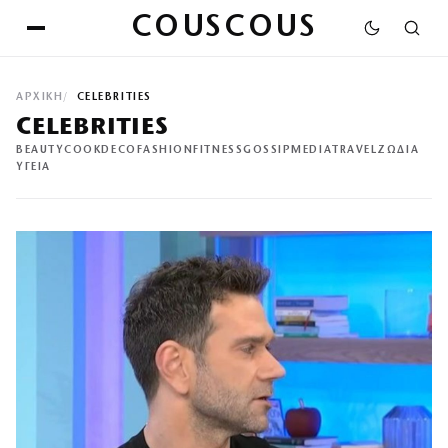
COUSCOUS
ΑΡΧΙΚΉ
CELEBRITIES
CELEBRITIES
BEAUTY
COOK
DECO
FASHION
FITNESS
GOSSIP
MEDIA
TRAVEL
ΖΩΔΙΑ
ΥΓΕΙΑ