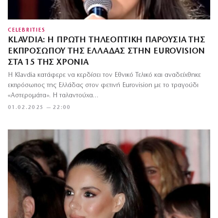
CELEBRITIES
KLAVDIA: Η ΠΡΏΤΗ ΤΗΛΕΟΠΤΙΚΉ ΠΑΡΟΥΣΊΑ ΤΗΣ
ΕΚΠΡΟΣΏΠΟΥ ΤΗΣ ΕΛΛΆΔΑΣ ΣΤΗΝ EUROVISION
ΣΤΑ 15 ΤΗΣ ΧΡΌΝΙΑ
Η Klavdia κατάφερε να κερδίσει τον Εθνικό Τελικό και αναδείχθηκε
εκπρόσωπος της Ελλάδας στον φετινή Eurovision με το τραγούδι
«Αστερομάτα». Η ταλαντούχα…
01.02.2025 — 22:00