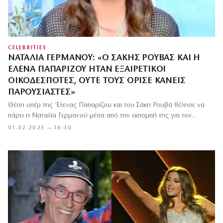
CELEBRITIES
ΝΑΤΑΛΊΑ ΓΕΡΜΑΝΟΎ: «Ο ΣΆΚΗΣ ΡΟΥΒΆΣ ΚΑΙ Η
ΈΛΕΝΑ ΠΑΠΑΡΊΖΟΥ ΉΤΑΝ ΕΞΑΙΡΕΤΙΚΟΊ
ΟΙΚΟΔΕΣΠΌΤΕΣ, ΟΎΤΕ ΤΟΥΣ ΌΡΙΣΕ ΚΑΝΕΊΣ
ΠΑΡΟΥΣΙΑΣΤΈΣ»
Θέση υπέρ της Έλενας Παπαρίζου και του Σάκη Ρουβά θέλησε να
πάρει η Ναταλία Γερμανού μέσα από την εκπομπή της για τον…
01.02.2025 — 16:30