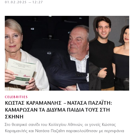
01.02.2025 — 12:27
CELEBRITIES
ΚΏΣΤΑΣ ΚΑΡΑΜΑΝΛΉΣ – ΝΑΤΆΣΑ ΠΑΖΑΪ́ΤΗ:
ΚΑΜΆΡΩΣΑΝ ΤΑ ΔΊΔΥΜΑ ΠΑΙΔΙΆ ΤΟΥΣ ΣΤΗ
ΣΚΗΝΉ
Στο θεατρικό σανίδι του Κολλεγίου Αθηνών, οι γονείς Κώστας
Καραμανλής και Νατάσα Παζαΐτη παρακολούθησαν με περηφάνια