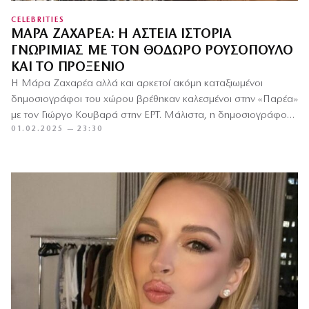
CELEBRITIES
ΜΆΡΑ ΖΑΧΑΡΈΑ: Η ΑΣΤΕΊΑ ΙΣΤΟΡΊΑ
ΓΝΩΡΙΜΊΑΣ ΜΕ ΤΟΝ ΘΌΔΩΡΟ ΡΟΥΣΌΠΟΥΛΟ
ΚΑΙ ΤΟ ΠΡΟΞΕΝΙΌ
Η Μάρα Ζαχαρέα αλλά και αρκετοί ακόμη καταξιωμένοι
δημοσιογράφοι του χώρου βρέθηκαν καλεσμένοι στην «Παρέα»
με τον Γιώργο Κουβαρά στην ΕΡΤ. Μάλιστα, η δημοσιογράφος
01.02.2025 — 23:30
και παρουσιάστρια…