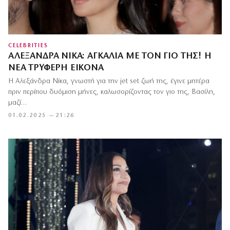
CELEBRITIES
ΑΛΕΞΆΝΔΡΑ ΝΊΚΑ: ΑΓΚΑΛΙΆ ΜΕ ΤΟΝ ΓΙΟ ΤΗΣ! Η
ΝΈΑ ΤΡΥΦΕΡΉ ΕΙΚΌΝΑ
Η Αλεξάνδρα Νίκα, γνωστή για την jet set ζωή της, έγινε μητέρα
πριν περίπου δυόμιση μήνες, καλωσορίζοντας τον γιο της, Βασίλη,
μαζί…
01.02.2025 — 21:26