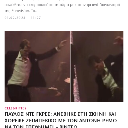
επιλέχθηκε να εκπροσωπήσει τη χώρα μας στον φετινό διαγωνισμό
της Eurovision. Το…
01.02.2025 — 11:27
CELEBRITIES
ΠΑΎΛΟΣ ΝΤΕ ΓΚΡΕΣ: ΑΝΈΒΗΚΕ ΣΤΗ ΣΚΗΝΉ ΚΑΙ
ΧΌΡΕΨΕ ΖΕΪΜΠΈΚΙΚΟ ΜΕ ΤΟΝ ΑΝΤΏΝΗ ΡΈΜΟ
ΝΑ ΤΟΝ ΕΠΕΥΦΗΜΕΊ – ΒΊΝΤΕΟ