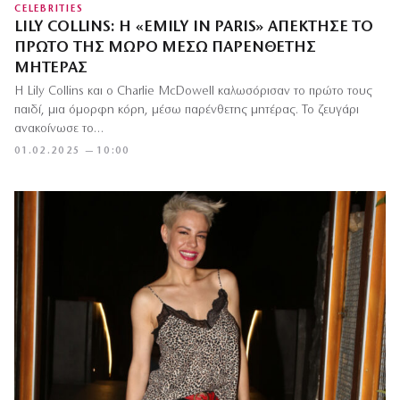
CELEBRITIES
LILY COLLINS: Η «EMILY IN PARIS» ΑΠΈΚΤΗΣΕ ΤΟ
ΠΡΏΤΟ ΤΗΣ ΜΩΡΌ ΜΈΣΩ ΠΑΡΈΝΘΕΤΗΣ
ΜΗΤΈΡΑΣ
Η Lily Collins και ο Charlie McDowell καλωσόρισαν το πρώτο τους
παιδί, μια όμορφη κόρη, μέσω παρένθετης μητέρας. Το ζευγάρι
ανακοίνωσε το…
01.02.2025 — 10:00