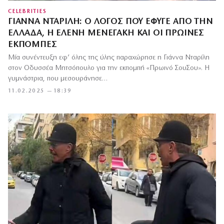
CELEBRITIES
ΓΙΆΝΝΑ ΝΤΑΡΊΛΗ: Ο ΛΌΓΟΣ ΠΟΥ ΈΦΥΓΕ ΑΠΌ ΤΗΝ
ΕΛΛΆΔΑ, Η ΕΛΈΝΗ ΜΕΝΕΓΆΚΗ ΚΑΙ ΟΙ ΠΡΩΙΝΈΣ
ΕΚΠΟΜΠΈΣ
Μία συνέντευξη εφ’ όλης της ύλης παραχώρησε η Γιάννα Νταρίλη
στον Οδυσσέα Μητσόπουλο για την εκπομπή «Πρωινό ΣουΣου». Η
γυμνάστρια, που μεσουράνησε…
11.02.2025 — 18:39