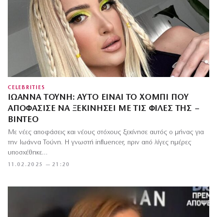
CELEBRITIES
ΙΩΆΝΝΑ ΤΟΎΝΗ: ΑΥΤΌ ΕΊΝΑΙ ΤΟ ΧΌΜΠΙ ΠΟΥ
ΑΠΟΦΆΣΙΣΕ ΝΑ ΞΕΚΙΝΉΣΕΙ ΜΕ ΤΙΣ ΦΊΛΕΣ ΤΗΣ –
ΒΊΝΤΕΟ
Με νέες αποφάσεις και νέους στόχους ξεκίνησε αυτός ο μήνας για
την Ιωάννα Τούνη. Η γνωστή influencer, πριν από λίγες ημέρες
υποσχέθηκε…
11.02.2025 — 21:20