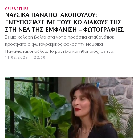
CELEBRITIES
ΝΑΥΣΙΚΆ ΠΑΝΑΓΙΩΤΑΚΟΠΟΎΛΟΥ:
ΕΝΤΥΠΩΣΊΑΣΕ ΜΕ ΤΟΥΣ ΚΟΙΛΙΑΚΟΎΣ ΤΗΣ
ΣΤΗ ΝΈΑ ΤΗΣ ΕΜΦΆΝΙΣΗ – ΦΩΤΟΓΡΑΦΊΕΣ
Σε μια χαλαρή βόλτα στα νότια προάστια απαθανάτισε
πρόσφατα ο φωτογραφικός φακός την Ναυσικά
Παναγιωτακοπούλου. Το μοντέλο και ηθοποιός, σε ένα
11.02.2025 — 22:50
διάλειμμα από τις υποχρεώσεις της…