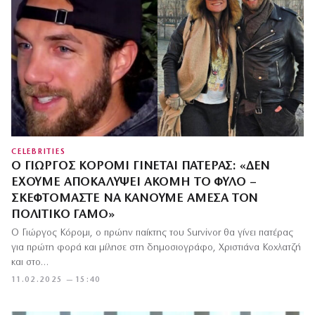
CELEBRITIES
Ο ΓΙΏΡΓΟΣ ΚΌΡΟΜΙ ΓΊΝΕΤΑΙ ΠΑΤΈΡΑΣ: «ΔΕΝ
ΈΧΟΥΜΕ ΑΠΟΚΑΛΎΨΕΙ ΑΚΌΜΗ ΤΟ ΦΎΛΟ –
ΣΚΕΦΤΌΜΑΣΤΕ ΝΑ ΚΆΝΟΥΜΕ ΆΜΕΣΑ ΤΟΝ
ΠΟΛΙΤΙΚΌ ΓΆΜΟ»
Ο Γιώργος Κόρομι, ο πρώην παίκτης του Survivor θα γίνει πατέρας
για πρώτη φορά και μίλησε στη δημοσιογράφο, Χριστιάνα Κοχλατζή
και στο…
11.02.2025 — 15:40