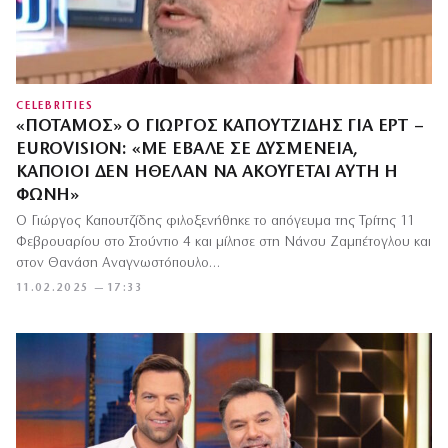
CELEBRITIES
«ΠΟΤΑΜΌΣ» Ο ΓΙΏΡΓΟΣ ΚΑΠΟΥΤΖΊΔΗΣ ΓΙΑ ΕΡΤ –
EUROVISION: «ΜΕ ΈΒΑΛΕ ΣΕ ΔΥΣΜΈΝΕΙΑ,
ΚΆΠΟΙΟΙ ΔΕΝ ΉΘΕΛΑΝ ΝΑ ΑΚΟΎΓΕΤΑΙ ΑΥΤΉ Η
ΦΩΝΉ»
Ο Γιώργος Καπουτζίδης φιλοξενήθηκε το απόγευμα της Τρίτης 11
Φεβρουαρίου στο Στούντιο 4 και μίλησε στη Νάνσυ Ζαμπέτογλου και
στον Θανάση Αναγνωστόπουλο…
11.02.2025 — 17:33