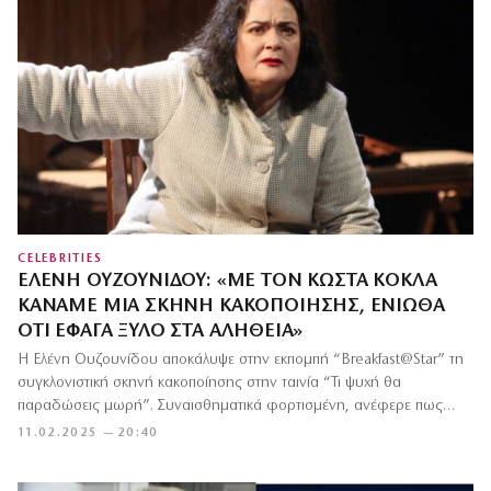
CELEBRITIES
ΕΛΈΝΗ ΟΥΖΟΥΝΊΔΟΥ: «ΜΕ ΤΟΝ ΚΏΣΤΑ ΚΌΚΛΑ
ΚΆΝΑΜΕ ΜΙΑ ΣΚΗΝΉ ΚΑΚΟΠΟΊΗΣΗΣ, ΈΝΙΩΘΑ
ΌΤΙ ΈΦΑΓΑ ΞΎΛΟ ΣΤΑ ΑΛΉΘΕΙΑ»
Η Ελένη Ουζουνίδου αποκάλυψε στην εκπομπή “Breakfast@Star” τη
συγκλονιστική σκηνή κακοποίησης στην ταινία “Τι ψυχή θα
παραδώσεις μωρή”. Συναισθηματικά φορτισμένη, ανέφερε πως…
11.02.2025 — 20:40