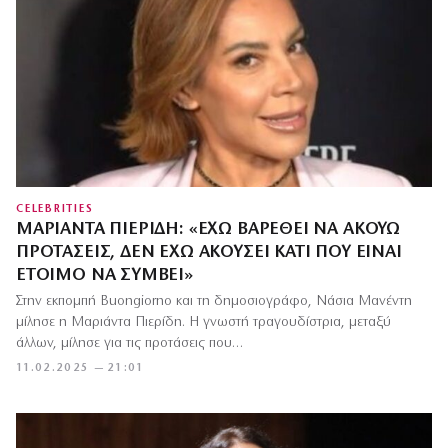
CELEBRITIES
ΜΑΡΙΆΝΤΑ ΠΙΕΡΊΔΗ: «ΈΧΩ ΒΑΡΕΘΕΊ ΝΑ ΑΚΟΎΩ
ΠΡΟΤΆΣΕΙΣ, ΔΕΝ ΈΧΩ ΑΚΟΎΣΕΙ ΚΆΤΙ ΠΟΥ ΕΊΝΑΙ
ΈΤΟΙΜΟ ΝΑ ΣΥΜΒΕΊ»
Στην εκπομπή Buongiorno και τη δημοσιογράφο, Νάσια Μανέντη
μίλησε η Μαριάντα Πιερίδη. Η γνωστή τραγουδίστρια, μεταξύ
άλλων, μίλησε για τις προτάσεις που…
11.02.2025 — 21:01