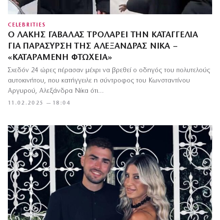
CELEBRITIES
Ο ΛΆΚΗΣ ΓΑΒΑΛΆΣ ΤΡΟΛΆΡΕΙ ΤΗΝ ΚΑΤΑΓΓΕΛΊΑ
ΓΙΑ ΠΑΡΆΣΥΡΣΗ ΤΗΣ ΑΛΕΞΆΝΔΡΑΣ ΝΊΚΑ –
«ΚΑΤΑΡΑΜΈΝΗ ΦΤΏΧΕΙΑ»
Σχεδόν 24 ώρες πέρασαν μέχρι να βρεθεί ο οδηγός του πολυτελούς
αυτοκινήτου, που κατήγγειλε η σύντροφος του Κωνσταντίνου
Αργυρού, Αλεξάνδρα Νίκα ότι…
11.02.2025 — 18:04