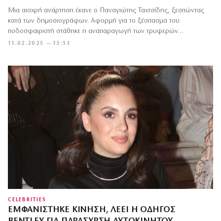
Μια αισχρή ανάρτηση έκανε ο Παναγιώτης Ταχτσίδης, ξεσπώντας
κατά των δημοσιογράφων. Αφορμή για το ξέσπασμα του
ποδοσφαιριστή στάθηκε η αναπαραγωγή των τρυφερών…
11.02.2025 — 13:53
CELEBRITIES
ΕΜΦΑΝΊΣΤΗΚΕ ΚΊΝΗΣΗ, ΛΈΕΙ Η ΟΔΗΓΌΣ