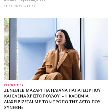
την οποία παρουσιάζει μαζί…
11.02.2025 — 19:59
CELEBRITIES
ΖΕΝΕΒΙΈΒ ΜΑΖΑΡΊ ΓΙΑ ΗΛΙΆΝΑ ΠΑΠΑΓΕΩΡΓΊΟΥ
ΚΑΙ ΈΛΕΝΑ ΧΡΙΣΤΟΠΟΎΛΟΥ: «Η ΚΑΘΕΜΙΆ
ΔΙΑΧΕΙΡΊΖΕΤΑΙ ΜΕ ΤΟΝ ΤΡΌΠΟ ΤΗΣ ΑΥΤΌ ΠΟΥ
ΣΥΝΈΒΗ»