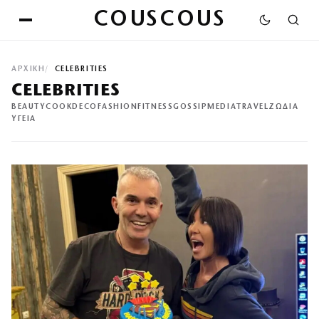
COUSCOUS
ΑΡΧΙΚΉ
CELEBRITIES
CELEBRITIES
BEAUTY
COOK
DECO
FASHION
FITNESS
GOSSIP
MEDIA
TRAVEL
ΖΩΔΙΑ
ΥΓΕΙΑ