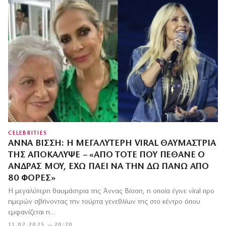
CELEBRITIES
ΆΝΝΑ ΒΊΣΣΗ: Η ΜΕΓΑΛΎΤΕΡΗ VIRAL ΘΑΥΜΆΣΤΡΙΆ
ΤΗΣ ΑΠΟΚΆΛΥΨΕ – «ΑΠΌ ΤΌΤΕ ΠΟΥ ΠΈΘΑΝΕ Ο
ΆΝΔΡΑΣ ΜΟΥ, ΈΧΩ ΠΆΕΙ ΝΑ ΤΗΝ ΔΩ ΠΆΝΩ ΑΠΌ
80 ΦΟΡΈΣ»
Η μεγαλύτερη θαυμάστρια της Άννας Βίσση, η οποία έγινε viral προ
ημερών σβήνοντας την τούρτα γενεθλίων της στο κέντρο όπου
εμφανίζεται η…
11.02.2025 — 20:20