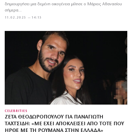
δημιουργήσει μια δεμένη οικογένεια μίλησε ο Μάριος Αθανασίου
σήμερα…
11.02.2025 — 14:15
CELEBRITIES
ΖΈΤΑ ΘΕΟΔΩΡΟΠΟΎΛΟΥ ΓΙΑ ΠΑΝΑΓΙΏΤΗ
ΤΑΧΤΣΊΔΗ: «ΜΕ ΈΧΕΙ ΑΠΟΚΛΕΊΣΕΙ ΑΠΌ ΤΌΤΕ ΠΟΥ
ΉΡΘΕ ΜΕ ΤΗ ΡΟΥΜΆΝΑ ΣΤΗΝ ΕΛΛΆΔΑ»