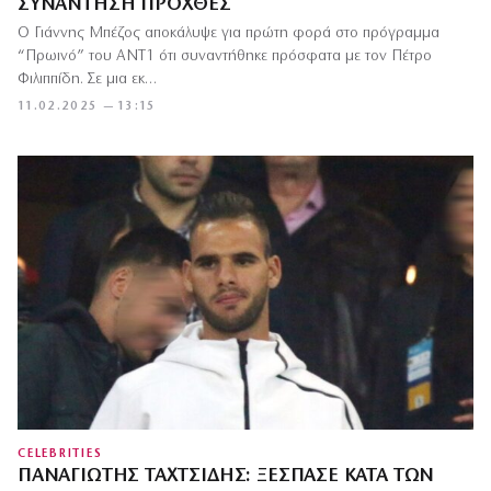
ΣΥΝΆΝΤΗΣΗ ΠΡΟΧΘΈΣ
Ο Γιάννης Μπέζος αποκάλυψε για πρώτη φορά στο πρόγραμμα
“Πρωινό” του ΑΝΤ1 ότι συναντήθηκε πρόσφατα με τον Πέτρο
Φιλιππίδη. Σε μια εκ…
11.02.2025 — 13:15
CELEBRITIES
ΠΑΝΑΓΙΏΤΗΣ ΤΑΧΤΣΊΔΗΣ: ΞΈΣΠΑΣΕ ΚΑΤΆ ΤΩΝ