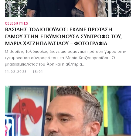
CELEBRITIES
ΒΑΣΊΛΗΣ ΤΟΛΙΌΠΟΥΛΟΣ: ΈΚΑΝΕ ΠΡΌΤΑΣΗ
ΓΆΜΟΥ ΣΤΗΝ ΕΓΚΥΜΟΝΟΎΣΑ ΣΎΝΤΡΟΦΌ ΤΟΥ,
ΜΑΡΊΑ ΧΑΤΖΗΠΑΡΑΣΊΔΟΥ – ΦΩΤΟΓΡΑΦΊΑ
Ο Βασίλης Τολιόπουλος έκανε μια ρομαντική πρόταση γάμου στην
εγκυμονούσα σύντροφό του, τη Μαρία Χατζηπαρασίδου. Ο
μπασκετμπολίστας του Άρη και η αθλήτρια…
11.02.2025 — 18:01