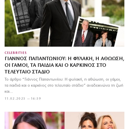
CELEBRITIES
ΓΙΆΝΝΟΣ ΠΑΠΑΝΤΩΝΊΟΥ: Η ΦΥΛΑΚΉ, Η ΑΘΏΩΣΗ,
ΟΙ ΓΆΜΟΙ, ΤΑ ΠΑΙΔΙΆ ΚΑΙ Ο ΚΑΡΚΊΝΟΣ ΣΤΟ
ΤΕΛΕΥΤΑΊΟ ΣΤΆΔΙΟ
Το άρθρο “Γιάννος Παπαντωνίου: Η φυλακή, η αθώωση, οι γάμοι,
τα παιδιά και ο καρκίνος στο τελευταίο στάδιο” αναδεικνώνει τη ζωή
και…
11.02.2025 — 16:59