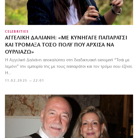
CELEBRITIES
ΑΓΓΕΛΙΚΉ ΔΑΛΙΆΝΗ: «ΜΕ ΚΥΝΉΓΑΓΕ ΠΑΠΑΡΆΤΣΙ
ΚΑΙ ΤΡΌΜΑΞΑ ΤΌΣΟ ΠΟΛΎ ΠΟΥ ΆΡΧΙΣΑ ΝΑ
ΟΥΡΛΙΆΖΩ»
Η Αγγελική Δαλιάνη αποκαλύπτει στη διαδικτυακή εκπομπή “Τσάι με
λεμόνι” την εμπειρία της με τους παπαράτσι και τον τρόμο που έζησε.
Η…
11.02.2025 — 22:01