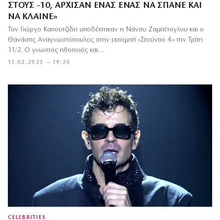
ΣΤΟΥΣ -10, ΆΡΧΙΣΑΝ ΈΝΑΣ ΈΝΑΣ ΝΑ ΣΠΆΝΕ ΚΑΙ
ΝΑ ΚΛΑΊΝΕ»
Τον Γιώργο Καπουτζίδη υποδέχτηκαν η Νάνσυ Ζαμπέτογλου και ο
Θανάσης Αναγνωστόπουλος στην εκπομπή «Στούντιο 4» την Τρίτη
11/2. Ο γνωστός ηθοποιός και…
11.02.2025 — 19:20
CELEBRITIES