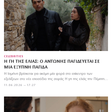
CELEBRITIES
Η ΓΗ ΤΗΣ ΕΛΙΆΣ: Ο ΑΝΤΏΝΗΣ ΠΑΓΙΔΕΎΕΤΑΙ ΣΕ
ΜΙΑ ΈΞΥΠΝΗ ΠΑΓΊΔΑ
Η Ισμήνη βρίσκεται για ακόμη μία φορά στο επίκεντρο των
εξελίξεων στο νέο επεισόδιο της σειράς Η γη της ελιάς την Πέμπτη.…
11.06.2026 — 17:27