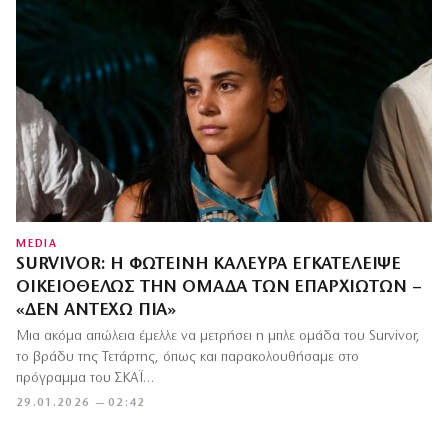
MEDIA
SURVIVOR: Η ΦΩΤΕΙΝΉ ΚΑΛΕΎΡΑ ΕΓΚΑΤΈΛΕΙΨΕ
ΟΙΚΕΙΟΘΕΛΏΣ ΤΗΝ ΟΜΆΔΑ ΤΩΝ ΕΠΑΡΧΙΩΤΏΝ –
«ΔΕΝ ΑΝΤΈΧΩ ΠΙΑ»
Μια ακόμα απώλεια έμελλε να μετρήσει η μπλε ομάδα του Survivor,
το βράδυ της Τετάρτης, όπως και παρακολουθήσαμε στο
πρόγραμμα του ΣΚΑΪ…
29.01.2026 — 02:42