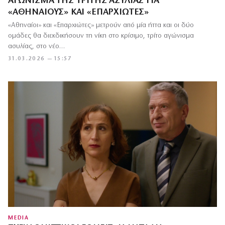
ΑΓΏΝΙΣΜΑ ΤΗΣ ΤΡΊΤΗΣ ΑΣΥΛΊΑΣ ΓΙΑ
«ΑΘΗΝΑΊΟΥΣ» ΚΑΙ «ΕΠΑΡΧΙΏΤΕΣ»
«Αθηναίοι» και «Επαρχιώτες» μετρούν από μία ήττα και οι δύο
ομάδες θα διεκδικήσουν τη νίκη στο κρίσιμο, τρίτο αγώνισμα
ασυλίας, στο νέο…
31.03.2026 — 15:57
MEDIA