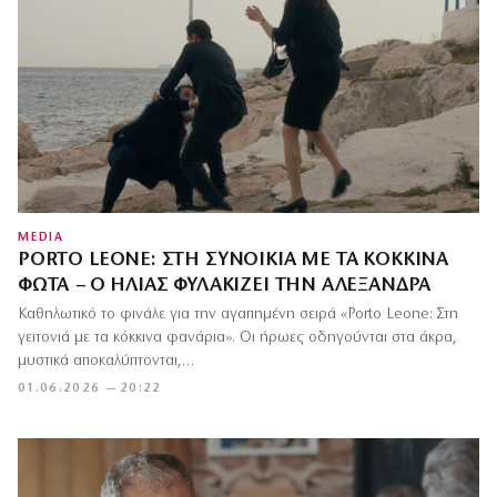
MEDIA
PORTO LEONE: ΣΤΗ ΣΥΝΟΙΚΊΑ ΜΕ ΤΑ ΚΌΚΚΙΝΑ
ΦΏΤΑ – Ο ΗΛΊΑΣ ΦΥΛΑΚΊΖΕΙ ΤΗΝ ΑΛΕΞΆΝΔΡΑ
Καθηλωτικό το φινάλε για την αγαπημένη σειρά «Porto Leone: Στη
γειτονιά με τα κόκκινα φανάρια». Οι ήρωες οδηγούνται στα άκρα,
μυστικά αποκαλύπτονται,…
01.06.2026 — 20:22