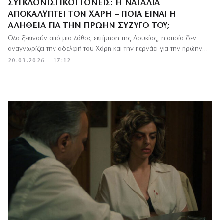
ΣΥΓΚΛΟΝΙΣΤΙΚΟΊ ΓΟΝΕΊΣ: Η ΝΑΤΑΛΊΑ
ΑΠΟΚΑΛΎΠΤΕΙ ΤΟΝ ΧΆΡΗ – ΠΟΙΑ ΕΊΝΑΙ Η
ΑΛΉΘΕΙΑ ΓΙΑ ΤΗΝ ΠΡΏΗΝ ΣΎΖΥΓΌ ΤΟΥ;
Όλα ξεκινούν από μια λάθος εκτίμηση της Λουκίας, η οποία δεν
αναγνωρίζει την αδελφή του Χάρη και την περνάει για την πρώην…
20.03.2026 — 17:12