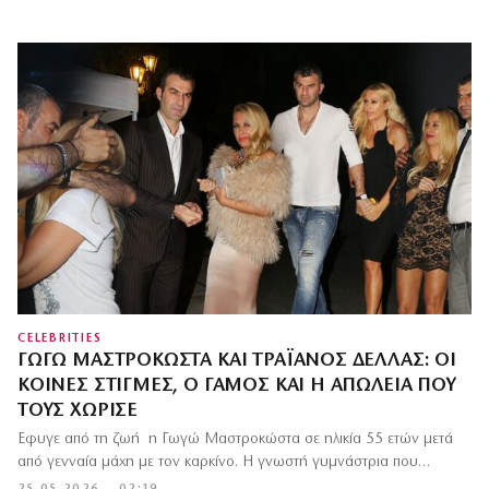
CELEBRITIES
ΓΩΓΏ ΜΑΣΤΡΟΚΏΣΤΑ ΚΑΙ ΤΡΑΪΑΝΌΣ ΔΈΛΛΑΣ: ΟΙ
ΚΟΙΝΈΣ ΣΤΙΓΜΈΣ, Ο ΓΆΜΟΣ ΚΑΙ Η ΑΠΏΛΕΙΑ ΠΟΥ
ΤΟΥΣ ΧΏΡΙΣΕ
Έφυγε από τη ζωή η Γωγώ Μαστροκώστα σε ηλικία 55 ετών μετά
από γενναία μάχη με τον καρκίνο. Η γνωστή γυμνάστρια που…