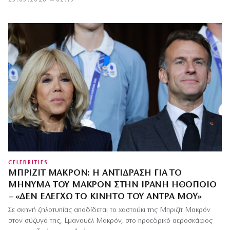
25.05.2026 — 02:19
CELEBRITIES
ΜΠΡΙΖΊΤ ΜΑΚΡΌΝ: Η ΑΝΤΊΔΡΑΣΗ ΓΙΑ ΤΟ
ΜΉΝΥΜΑ ΤΟΥ ΜΑΚΡΌΝ ΣΤΗΝ ΙΡΑΝΉ ΗΘΟΠΟΙΌ
– «ΔΕΝ ΕΛΈΓΧΩ ΤΟ ΚΙΝΗΤΌ ΤΟΥ ΆΝΤΡΑ ΜΟΥ»
Σε σκηνή ζηλοτυπίας αποδίδεται το χαστούκι της Μπριζίτ Μακρόν
στον σύζυγό της, Εμανουέλ Μακρόν, στο προεδρικό αεροσκάφος