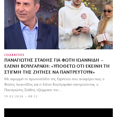
CELEBRITIES
ΠΑΝΑΓΙΏΤΗΣ ΣΤΆΘΗΣ ΓΙΑ ΦΏΤΗ ΙΩΑΝΝΊΔΗ –
ΕΛΈΝΗ ΒΟΥΛΓΑΡΆΚΗ: «ΥΠΟΘΈΤΩ ΌΤΙ ΕΚΕΊΝΗ ΤΗ
ΣΤΙΓΜΉ ΤΗΣ ΖΉΤΗΣΕ ΝΑ ΠΑΝΤΡΕΥΤΟΎΝ»
Με αφορμή το πρωτοσέλιδο της Espresso που αναφέρει πως ο
Φώτης Ιωαννίδης και η Ελένη Βουλγαράκη παντρεύονται, ο
Παναγιώτης Στάθης εξέφρασε την…
19.02.2026 — 08:12