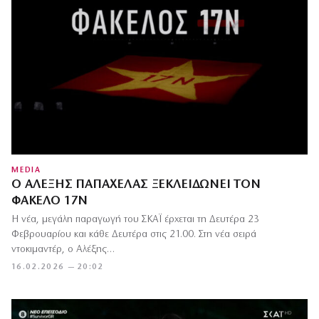
MEDIA
Ο ΑΛΈΞΗΣ ΠΑΠΑΧΕΛΆΣ ΞΕΚΛΕΙΔΏΝΕΙ ΤΟΝ
ΦΆΚΕΛΟ 17Ν
Η νέα, μεγάλη παραγωγή του ΣΚΑΪ έρχεται τη Δευτέρα 23
Φεβρουαρίου και κάθε Δευτέρα στις 21.00. Στη νέα σειρά
ντοκιμαντέρ, ο Αλέξης…
16.02.2026 — 20:02