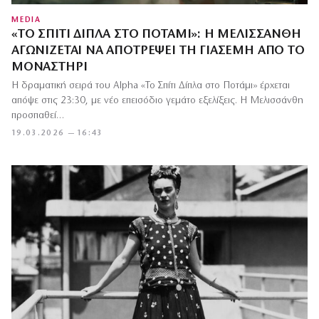
MEDIA
«ΤΟ ΣΠΊΤΙ ΔΊΠΛΑ ΣΤΟ ΠΟΤΆΜΙ»: Η ΜΕΛΙΣΣΆΝΘΗ
ΑΓΩΝΊΖΕΤΑΙ ΝΑ ΑΠΟΤΡΈΨΕΙ ΤΗ ΓΙΑΣΕΜΉ ΑΠΌ ΤΟ
ΜΟΝΑΣΤΉΡΙ
Η δραματική σειρά του Alpha «Το Σπίτι Δίπλα στο Ποτάμι» έρχεται
απόψε στις 23:30, με νέο επεισόδιο γεμάτο εξελίξεις. Η Μελισσάνθη
προσπαθεί…
19.03.2026 — 16:43