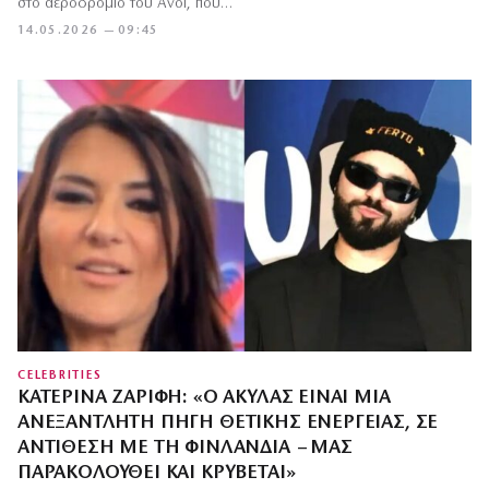
στο αεροδρόμιο του Ανόι, που…
14.05.2026 — 09:45
CELEBRITIES
ΚΑΤΕΡΊΝΑ ΖΑΡΊΦΗ: «Ο ΑΚΎΛΑΣ ΕΊΝΑΙ ΜΙΑ
ΑΝΕΞΆΝΤΛΗΤΗ ΠΗΓΉ ΘΕΤΙΚΉΣ ΕΝΈΡΓΕΙΑΣ, ΣΕ
ΑΝΤΊΘΕΣΗ ΜΕ ΤΗ ΦΙΝΛΑΝΔΊΑ – ΜΑΣ
ΠΑΡΑΚΟΛΟΥΘΕΊ ΚΑΙ ΚΡΎΒΕΤΑΙ»