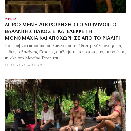
MEDIA
ΑΠΡΌΣΜΕΝΗ ΑΠΟΧΏΡΗΣΗ ΣΤΟ SURVIVOR: Ο
ΒΑΛΆΝΤΗΣ ΠΆΚΟΣ ΕΓΚΑΤΈΛΕΙΨΕ ΤΗ
ΜΟΝΟΜΑΧΊΑ ΚΑΙ ΑΠΟΧΏΡΗΣΕ ΑΠΌ ΤΟ ΡΙΆΛΙΤΙ
Στο αποψινό επεισόδιο του Survivor σημειώθηκε μεγάλη ανατροπή,
καθώς ο Βαλάντης Πάκος εγκατέλειψε τη μονομαχία, παραχωρώντας
τη νίκη στη Μαντίσα Τσότα και…
11.03.2026 — 02:22