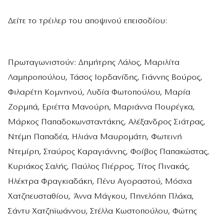
Δείτε το τρέιλερ του αποψινού επεισοδίου:
Πρωταγωνιστούν: Δημήτρης Λάλος, Μαριλίτα
Λαμπροπούλου, Τάσος Ιορδανίδης, Γιάννης Βούρος,
Φιλαρέτη Κομνηνού, Λυδία Φωτοπούλου, Μαρία
Ζορμπά, Εριέττα Μανούρη, Μαριάννα Πουρέγκα,
Μάρκος Παπαδοκωνσταντάκης, Αλέξανδρος Σιάτρας,
Ντέμη Παπαδέα, Ηλιάνα Μαυρομάτη, Φωτεινή
Ντεμίρη, Σταύρος Καραγιάννης, Φοίβος Παπακώστας,
Κυριάκος Σαλής, Παύλος Πιέρρος, Τίτος Πινακάς,
Ηλέκτρα Φραγκιαδάκη, Πένυ Αγοραστού, Μόσχα
Χατζηευσταθίου, Άννα Μάγκου, Πηνελόπη Πλάκα,
Σάντυ Χατζηϊωάννου, Στέλλα Κωστοπούλου, Φώτης