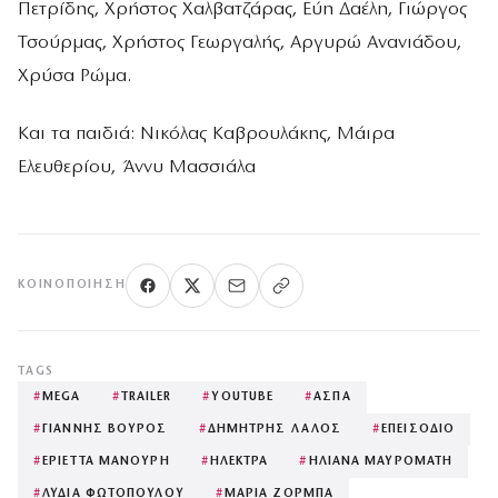
Πετρίδης, Χρήστος Χαλβατζάρας, Εύη Δαέλη, Γιώργος
Τσούρμας, Χρήστος Γεωργαλής, Αργυρώ Ανανιάδου,
Χρύσα Ρώμα.
Και τα παιδιά: Νικόλας Καβρουλάκης, Μάιρα
Ελευθερίου, Άννυ Μασσιάλα
ΚΟΙΝΟΠΟΊΗΣΗ
TAGS
#
MEGA
#
TRAILER
#
YOUTUBE
#
ΑΣΠΑ
#
ΓΙΑΝΝΗΣ ΒΟΥΡΟΣ
#
ΔΗΜΗΤΡΗΣ ΛΑΛΟΣ
#
ΕΠΕΙΣΟΔΙΟ
#
ΕΡΙΕΤΤΑ ΜΑΝΟΥΡΗ
#
ΗΛΕΚΤΡΑ
#
ΗΛΙΑΝΑ ΜΑΥΡΟΜΑΤΗ
#
ΛΥΔΙΑ ΦΩΤΟΠΟΥΛΟΥ
#
ΜΑΡΙΑ ΖΟΡΜΠΑ