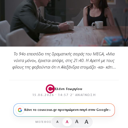
Το 94ο επεισόδιο της δραματικής σειράς του MEGA, «Μια
νύχτα μόνο», έρχεται απόψε, στις 21:40. Η Αρετή με τους
φίλους της φοβούνται ότι η Αλεξάνδρα ετοιμάζει -και- κάτι…
Ελένη Γεωργίου
15.06.2026 · 14:57
·
2′ ΑΝΆΓΝΩΣΗ
Κάνε το couscous.gr προτιμώμενη πηγή στην Google
A
A
A
A
ΜΈΓΕΘΟΣ