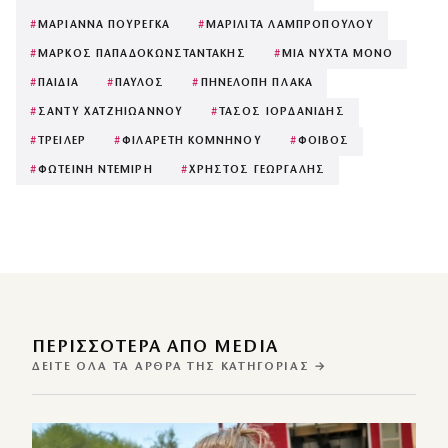
#
ΜΑΡΙΑΝΝΑ ΠΟΥΡΕΓΚΑ
#
ΜΑΡΙΛΙΤΑ ΛΑΜΠΡΟΠΟΥΛΟΥ
#
ΜΑΡΚΟΣ ΠΑΠΑΔΟΚΩΝΣΤΑΝΤΑΚΗΣ
#
ΜΙΑ ΝΥΧΤΑ ΜΟΝΟ
#
ΠΑΙΔΙΑ
#
ΠΑΥΛΟΣ
#
ΠΗΝΕΛΟΠΗ ΠΛΑΚΑ
#
ΣΑΝΤΥ ΧΑΤΖΗΙΩΑΝΝΟΥ
#
ΤΑΣΟΣ ΙΟΡΔΑΝΙΔΗΣ
#
ΤΡΕΙΛΕΡ
#
ΦΙΛΑΡΕΤΗ ΚΟΜΝΗΝΟΥ
#
ΦΟΙΒΟΣ
#
ΦΩΤΕΙΝΗ ΝΤΕΜΙΡΗ
#
ΧΡΗΣΤΟΣ ΓΕΩΡΓΑΛΗΣ
ΠΕΡΙΣΣΌΤΕΡΑ ΑΠΌ MEDIA
ΔΕΊΤΕ ΌΛΑ ΤΑ ΆΡΘΡΑ ΤΗΣ ΚΑΤΗΓΟΡΊΑΣ →