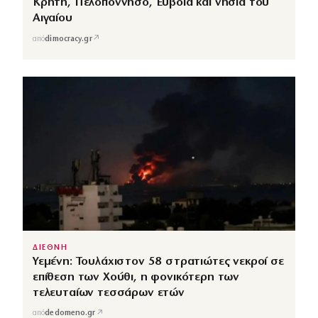
Κρήτη, Πελοπόννησο, Εύβοια και νησιά του
Αιγαίου
↗
από
dimocracy.gr
ΔΙΕΘΝΗ
Υεμένη: Τουλάχιστον 58 στρατιώτες νεκροί σε
επίθεση των Χούθι, η φονικότερη των
τελευταίων τεσσάρων ετών
↗
από
dedomeno.gr