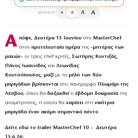
A
A
A
A
ΜΈΓΕΘΟΣ
Α
πόψε, Δευτέρα 15 Ιουνίου
στο
MasterChef
στην
προτελευταία ημέρα
της «
μητέρας των
μαχών
» οι τρεις chef κριτές,
Σωτήρης Κοντιζάς,
Πάνος Ιωαννίδης
και
Λεωνίδας
Κουτσόπουλος,
μαζί
με τα
μέλη των δύο
μπριγάδων
βρίσκονται
στο πανέμορφο
Πλωμάρι της
Λέσβου
, όπου θα
διεξαχθεί
η
έβδομη δοκιμασία
της
αναμέτρησης
,
η οποία θα
χαρίσει
στη
νικήτρια
μπριγάδα έναν ακόμη σημαντικό πόντο
.
Δείτε εδώ το
trailer
MasterChef
10 – Δευτέρα
15.6.26: