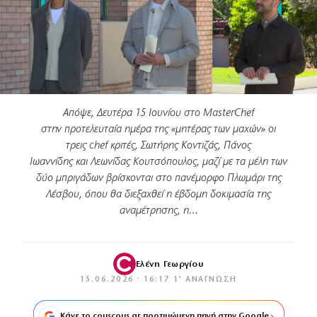
Απόψε, Δευτέρα 15 Ιουνίου στο MasterChef
στην προτελευταία ημέρα της «μητέρας των μαχών» οι
τρεις chef κριτές, Σωτήρης Κοντιζάς, Πάνος
Ιωαννίδης και Λεωνίδας Κουτσόπουλος, μαζί με τα μέλη των
δύο μπριγάδων βρίσκονται στο πανέμορφο Πλωμάρι της
Λέσβου, όπου θα διεξαχθεί η έβδομη δοκιμασία της
αναμέτρησης, η…
Ελένη Γεωργίου
15.06.2026 · 16:17
·
1′ ΑΝΆΓΝΩΣΗ
Κάνε το couscous.gr προτιμώμενη πηγή στην Google