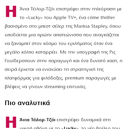
Η
Άνια Τέιλορ-Τζόι επιστρέφει στην τηλεόραση με
το «Lucky» του Apple TV+, ένα crime thriller
βασισμένο στο μπεστ σέλερ της Marissa Stapley, όπου
υποδύεται μια πρώην απατεώνισσα που αναγκάζεται
να ξαναμπεί στον κόσμο του εγκλήματος όταν ένα
μεγάλο κόλπο καταρρέει. Με την υπογραφή της Ρις
Γουίδερσπουν στην παραγωγή και ένα δυνατό καστ, η
σειρά έρχεται να ενισχύσει τη στρατηγική της
πλατφόρμας για φιλόδοξες, premium παραγωγές με
βλέψεις να γίνουν streaming επιτυχίες.
Πιο αναλυτικά
Η
Άνια Τέιλορ-Τζόι
επιστρέφει δυναμικά στη
μικρή οθόνη με το «
Lucky
», το νέο θρίλερ του