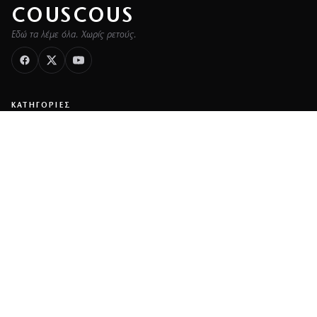
COUSCOUS
Εδώ τα λέμε όλα. Χωρίς ρετούς.
ΚΑΤΗΓΟΡΙΕΣ
ΡΟΗ ΕΙΔΗΣΕΩΝ
CELEBRITIES
GOSSIP
MEDIA
BEAUTY
FASHION
DECO
ΥΓΕΙΑ
TRAVEL
FITNESS
COOK
ΖΩΔΙΑ
ΕΤΑΙΡΕΙΑ