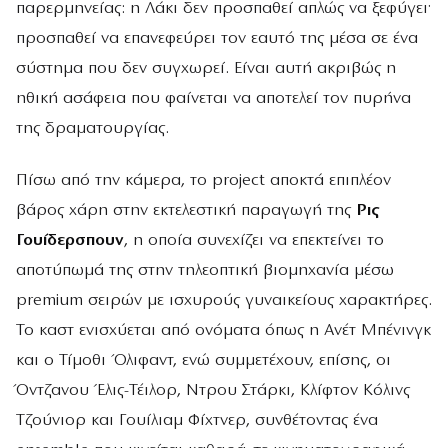
παρερμηνείας: η Λάκι δεν προσπαθεί απλώς να ξεφύγει·
προσπαθεί να επανεφεύρει τον εαυτό της μέσα σε ένα
σύστημα που δεν συγχωρεί. Είναι αυτή ακριβώς η
ηθική ασάφεια που φαίνεται να αποτελεί τον πυρήνα
της δραματουργίας.
Πίσω από την κάμερα, το project αποκτά επιπλέον
βάρος χάρη στην εκτελεστική παραγωγή της
Ρις
Γουίδερσπουν
, η οποία συνεχίζει να επεκτείνει το
αποτύπωμά της στην τηλεοπτική βιομηχανία μέσω
premium σειρών με ισχυρούς γυναικείους χαρακτήρες.
Το καστ ενισχύεται από ονόματα όπως η Ανέτ Μπένινγκ
και ο Τίμοθι Όλιφαντ, ενώ συμμετέχουν, επίσης, οι
Όντζανου Έλις-Τέιλορ, Ντρου Στάρκι, Κλίφτον Κόλινς
Τζούνιορ και Γουίλιαμ Φίχτνερ, συνθέτοντας ένα