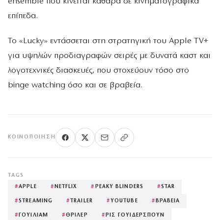
ensemble που κινείται καθαρά σε κινηματογραφικά
επίπεδα.
Το «Lucky» εντάσσεται στη στρατηγική του Apple TV+
για υψηλών προδιαγραφών σειρές με δυνατά καστ και
λογοτεχνικές διασκευές, που στοχεύουν τόσο στο
binge watching όσο και σε βραβεία.
ΚΟΙΝΟΠΟΊΗΣΗ
TAGS
#
APPLE
#
NETFLIX
#
PEAKY BLINDERS
#
STAR
#
STREAMING
#
TRAILER
#
YOUTUBE
#
ΒΡΑΒΕΙΑ
#
ΓΟΥΙΛΙΑΜ
#
ΘΡΙΛΕΡ
#
ΡΙΣ ΓΟΥΙΔΕΡΣΠΟΥΝ