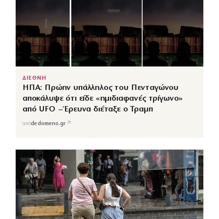
ΔΙΕΘΝΗ
ΗΠΑ: Πρώην υπάλληλος του Πενταγώνου
αποκάλυψε ότι είδε «ημιδιαφανές τρίγωνο»
από UFO – Έρευνα διέταξε ο Τραμπ
↗
από
dedomeno.gr