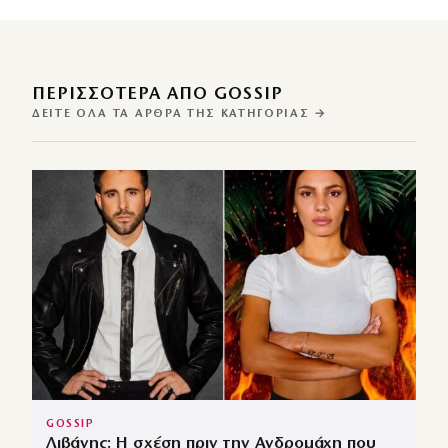
ΠΕΡΙΣΣΌΤΕΡΑ ΑΠΌ GOSSIP
ΔΕΊΤΕ ΌΛΑ ΤΑ ΆΡΘΡΑ ΤΗΣ ΚΑΤΗΓΟΡΊΑΣ →
GOSSIP
Λιβάνης: Η σχέση πριν την Ανδρομάχη που