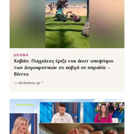
ΔΙΕΘΝΗ
Χαβάη: Πυγμάχος έριξε νοκ άουτ υποψήφιο
των Δημοκρατικών σε καβγά σε παραλία –
Βίντεο
↗
από
dedomeno.gr