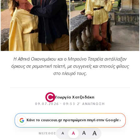
Η Αθηνά Οικονομάκου και ο Μπρούνο Τσερέλα αντάλλαξαν
όρκους σε ρομαντική τελετή, με συγγενείς και στενούς φίλους
στο πλευρό τους.
Γεωργία Χατζηδάκη
09.07.2026 · 09:53
·
2′ ΑΝΆΓΝΩΣΗ
Κάνε το couscous.gr προτιμώμενη πηγή στην Google
A
A
A
A
ΜΈΓΕΘΟΣ