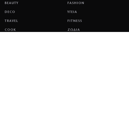
BEAUTY
FASHION
DECO
ΥΓΕΙΑ
TRAVEL
FITNESS
COOK
ΖΩΔΙΑ
ΕΤΑΙΡΕΙΑ
ΤΑΥΤΟΤΗΤΑ
ΠΟΛΙΤΙΚΉ COOKIES
ΌΡΟΙ ΧΡΉΣΗΣ
ΕΠΙΚΟΙΝΩΝΙΑ
ΔΙΑΦΗΜΙΣΗ
ΕΠΙΚΟΙΝΩΝΙΑ
NETWORK