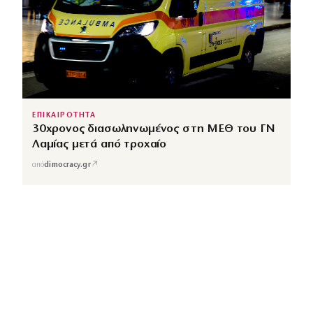
ΕΠΙΚΑΙΡΟΤΗΤΑ
30χρονος διασωληνωμένος στη ΜΕΘ του ΓΝ
Λαμίας μετά από τροχαίο
↗
από
dimocracy.gr
COUSCOUS
Εδώ τα λέμε όλα. Χωρίς ρετούς.