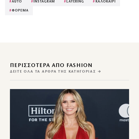
#
AUTO
#
INSTAGRAM
#
LAYERING
#
ΚΑΛΟΚΑΙΡΙ
#
ΦΟΡΕΜΑ
ΠΕΡΙΣΣΌΤΕΡΑ ΑΠΌ FASHION
ΔΕΊΤΕ ΌΛΑ ΤΑ ΆΡΘΡΑ ΤΗΣ ΚΑΤΗΓΟΡΊΑΣ →