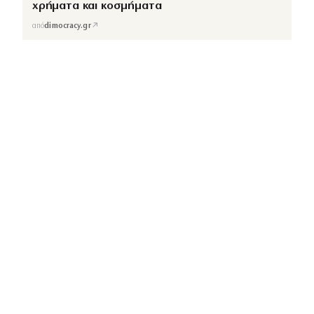
χρήματα και κοσμήματα
↗
από
dimocracy.gr
COUSCOUS
Εδώ τα λέμε όλα. Χωρίς ρετούς.
ΚΑΤΗΓΟΡΙΕΣ
ΡΟΗ ΕΙΔΗΣΕΩΝ
CELEBRITIES
GOSSIP
MEDIA
BEAUTY
FASHION