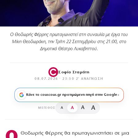
Ο Θοδωρής Φέρρης πρωταγωνιστεί στη συναυλία με έργα του
Μίκη Θεοδωράκη, την Τρίτη 22 Σεπτεμβρίου στις 21:00, στο
Δημοτικό Θέατρο Λυκαβηττού.
Σοφία Σταμάτη
08.07.2026 · 23:50
·
2′ ΑΝΆΓΝΩΣΗ
Κάνε το couscous.gr προτιμώμενη πηγή στην Google
A
A
A
A
ΜΈΓΕΘΟΣ
Ο
Θοδωρής Φέρρης θα πρωταγωνιστήσει σε μια