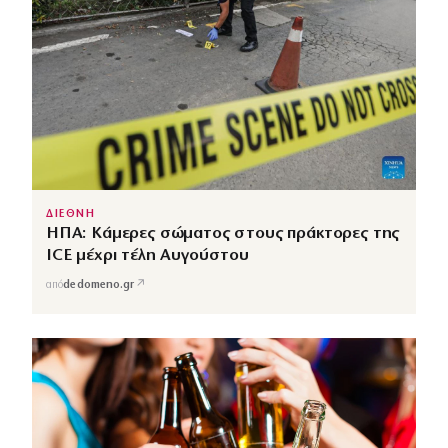
ΔΙΕΘΝΗ
ΗΠΑ: Κάμερες σώματος στους πράκτορες της
ICE μέχρι τέλη Αυγούστου
↗
από
dedomeno.gr