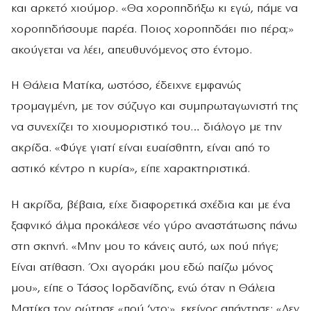
και αρκετό χιούμορ. «Θα χοροπηδήξω κι εγώ, πάμε να
χοροπηδήσουμε παρέα. Ποιος χοροπηδάει πιο πέρα;»
ακούγεται να λέει, απευθυνόμενος στο έντομο.
Η Θάλεια Ματίκα, ωστόσο, έδειχνε εμφανώς
τρομαγμένη, με τον σύζυγο και συμπρωταγωνιστή της
να συνεχίζει το χιουμοριστικό του… διάλογο με την
ακρίδα. «Φύγε γιατί είναι ευαίσθητη, είναι από το
αστικό κέντρο η κυρία», είπε χαρακτηριστικά.
Η ακρίδα, βέβαια, είχε διαφορετικά σχέδια και με ένα
ξαφνικό άλμα προκάλεσε νέο γύρο αναστάτωσης πάνω
στη σκηνή. «Μην μου το κάνεις αυτό, ωχ πού πήγε;
Είναι ατίθαση. Όχι αγοράκι μου εδώ παίζω μόνος
μου», είπε ο Τάσος Ιορδανίδης, ενώ όταν η Θάλεια
Ματίκα τον ρώτησε «πού ‘ντο;», εκείνος απάντησε: «Δεν