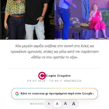
Μια μεγάλη ακρίδα ανέβηκε στη σκηνή στο Κιλκίς και
προκάλεσε αμηχανία, ατάκες και γέλια κατά την παράσταση
«Θέλω να σου κρατάω το χέρι».
Σοφία Σταμάτη
09.07.2026 · 10:40
·
3′ ΑΝΆΓΝΩΣΗ
Κάνε το couscous.gr προτιμώμενη πηγή στην Google
A
A
A
A
ΜΈΓΕΘΟΣ