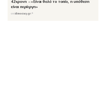
42χρονη – «Είναι θολό το τοπίο, η υπόθεση
είναι περίεργη»
↗
από
dimocracy.gr
COUSCOUS
Εδώ τα λέμε όλα. Χωρίς ρετούς.
ΚΑΤΗΓΟΡΙΕΣ
ΡΟΗ ΕΙΔΗΣΕΩΝ
CELEBRITIES
GOSSIP
MEDIA