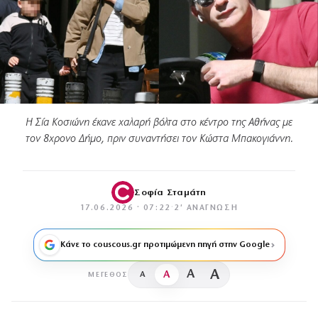
Η Σία Κοσιώνη έκανε χαλαρή βόλτα στο κέντρο της Αθήνας με
τον 8χρονο Δήμο, πριν συναντήσει τον Κώστα Μπακογιάννη.
Σοφία Σταμάτη
17.06.2026 · 07:22
·
2′ ΑΝΆΓΝΩΣΗ
Κάνε το couscous.gr προτιμώμενη πηγή στην Google
A
A
A
A
ΜΈΓΕΘΟΣ