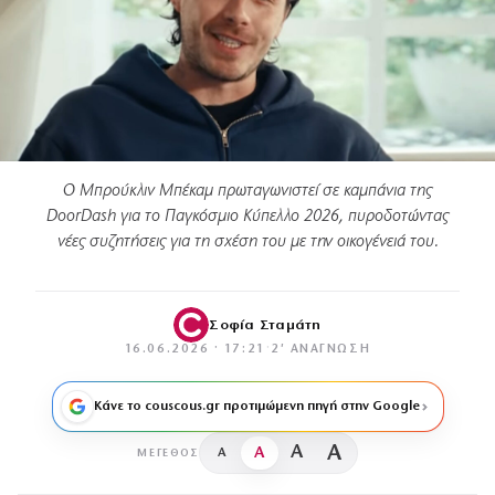
Ο Μπρούκλιν Μπέκαμ πρωταγωνιστεί σε καμπάνια της
DoorDash για το Παγκόσμιο Κύπελλο 2026, πυροδοτώντας
νέες συζητήσεις για τη σχέση του με την οικογένειά του.
Σοφία Σταμάτη
16.06.2026 · 17:21
·
2′ ΑΝΆΓΝΩΣΗ
Κάνε το couscous.gr προτιμώμενη πηγή στην Google
A
A
A
A
ΜΈΓΕΘΟΣ