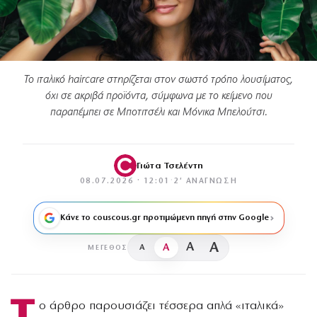
Το ιταλικό haircare στηρίζεται στον σωστό τρόπο λουσίματος,
όχι σε ακριβά προϊόντα, σύμφωνα με το κείμενο που
παραπέμπει σε Μποτιτσέλι και Μόνικα Μπελούτσι.
Γιώτα Τσελέντη
08.07.2026 · 12:01
·
2′ ΑΝΆΓΝΩΣΗ
Κάνε το couscous.gr προτιμώμενη πηγή στην Google
A
A
A
A
ΜΈΓΕΘΟΣ
Τ
ο άρθρο παρουσιάζει τέσσερα απλά «ιταλικά»